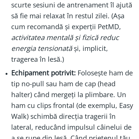
scurte sesiuni de antrenament îl ajută
să fie mai relaxat în restul zilei. (Așa
cum recomandă și experții PetMD,
activitatea mentală și fizică reduc
energia tensionată
și, implicit,
tragerea în lesă.)
Echipament potrivit:
Folosește ham de
tip no-pull sau ham de cap (head
halter) când mergeți la plimbare. Un
ham cu clips frontal (de exemplu, Easy
Walk) schimbă direcția tragerii în
lateral, reducând impulsul câinelui de
a se rupe din lesă. Când prietenul tău