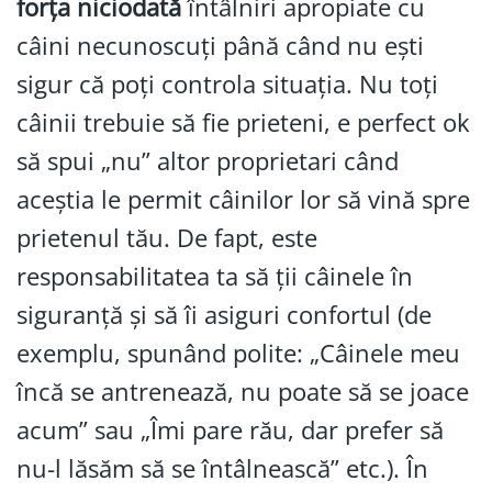
forța niciodată
întâlniri apropiate cu
câini necunoscuți până când nu ești
sigur că poți controla situația. Nu toți
câinii trebuie să fie prieteni, e perfect ok
să spui „nu” altor proprietari când
aceștia le permit câinilor lor să vină spre
prietenul tău. De fapt, este
responsabilitatea ta să ții câinele în
siguranță și să îi asiguri confortul (de
exemplu, spunând polite: „Câinele meu
încă se antrenează, nu poate să se joace
acum” sau „Îmi pare rău, dar prefer să
nu-l lăsăm să se întâlnească” etc.). În