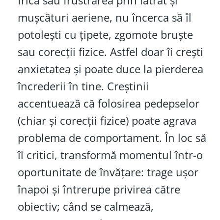
frica sau frustrarea prin lătrat și
mușcături aeriene, nu încerca să îl
potolești cu țipete, zgomote bruște
sau corecții fizice. Astfel doar îi crești
anxietatea și poate duce la pierderea
încrederii în tine. Creștinii
accentuează că folosirea pedepselor
(chiar și corecții fizice) poate agrava
problema de comportament. În loc să
îl critici, transformă momentul într-o
oportunitate de învățare: trage ușor
înapoi și întrerupe privirea către
obiectiv; când se calmează,