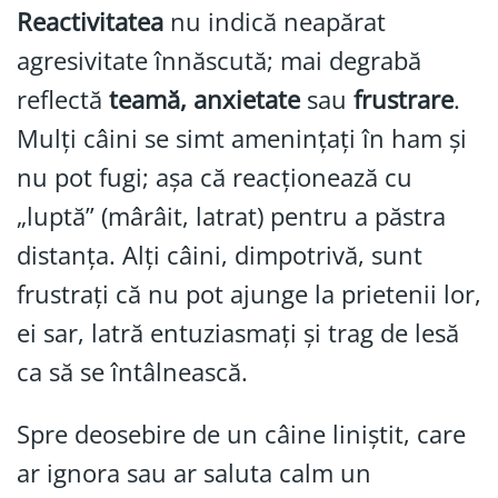
Reactivitatea
nu indică neapărat
agresivitate înnăscută; mai degrabă
reflectă
teamă, anxietate
sau
frustrare
.
Mulți câini se simt amenințați în ham și
nu pot fugi; așa că reacționează cu
„luptă” (mârâit, latrat) pentru a păstra
distanța. Alți câini, dimpotrivă, sunt
frustrați că nu pot ajunge la prietenii lor,
ei sar, latră entuziasmați și trag de lesă
ca să se întâlnească.
Spre deosebire de un câine liniștit, care
ar ignora sau ar saluta calm un