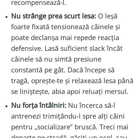
recompensează-l.
Nu strânge prea scurt lesa:
O leșă
foarte fixată tensionează câinele și
poate declanșa mai repede reacția
defensive. Lasă suficient slack încât
câinele să nu simtă presiune
constantă pe gât. Dacă începe să
tragă, oprește-te și relaxează lesa până
se liniștește, abia apoi reluați mersul.
Nu forța întâlniri:
Nu încerca să-l
antrenezi trimițându-l spre alți câini
pentru „socializare” bruscă. Treci mai
departe pe stradă, găsiți un ocol, sau