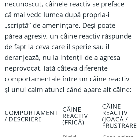
necunoscut, câinele reactiv se preface
că mai vede lumea după propria-i
„scriptă” de amenințare. Deși poate
părea agresiv, un câine reactiv răspunde
de fapt la ceva care îl sperie sau îl
deranjează, nu la intenții de a agresa
neprovocat. Iată câteva diferențe
comportamentale între un câine reactiv
și unul calm atunci când apare alt câine:
CÂINE
CÂINE
COMPORTAMENT
REACTIV
REACTIV
/ DESCRIERE
(JOACĂ /
(FRICĂ)
FRUSTRARE