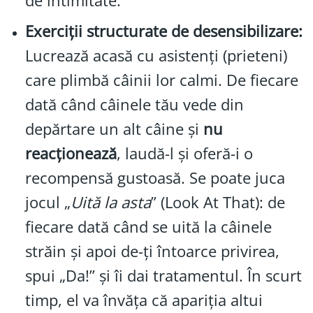
de intimitate.
Exerciții structurate de desensibilizare:
Lucrează acasă cu asistenți (prieteni)
care plimbă câinii lor calmi. De fiecare
dată când câinele tău vede din
depărtare un alt câine și
nu
reacționează
, laudă-l și oferă-i o
recompensă gustoasă. Se poate juca
jocul „
Uită la asta
” (Look At That): de
fiecare dată când se uită la câinele
străin și apoi de-ți întoarce privirea,
spui „Da!” și îi dai tratamentul. În scurt
timp, el va învăța că apariția altui