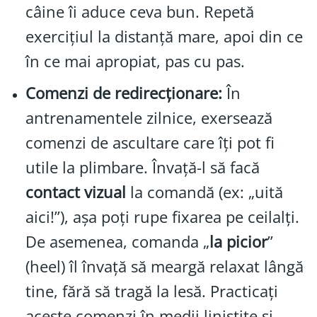
câine îi aduce ceva bun. Repetă
exercițiul la distanță mare, apoi din ce
în ce mai apropiat, pas cu pas.
Comenzi de redirecționare:
În
antrenamentele zilnice, exersează
comenzi de ascultare care îți pot fi
utile la plimbare. Învață-l să facă
contact vizual
la comandă (ex: „uită
aici!”), așa poți rupe fixarea pe ceilalți.
De asemenea, comanda „
la picior
”
(heel) îl învață să meargă relaxat lângă
tine, fără să tragă la lesă. Practicați
aceste comenzi în medii liniștite și