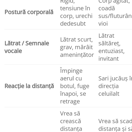
Rigid,
Corp agitat,
tensiune în
coadă
Postură corporală
corp, urechi
sus/fluturâ
dedesubt
vioi
Lătrat
Lătrat scurt,
Lătrat / Semnale
săltăreț,
grav, mârâit
vocale
entuziast,
amenințător
invitant
Împinge
aerul cu
Sari jucăuș î
Reacție la distanță
botul, fuge
direcția
înapoi, se
celuilalt
retrage
Vrea să
crească
Vrea să sca
distanța
distanța și s