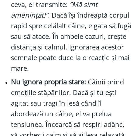
ceva, el transmite:
”Mă simt
amenințat!”
. Dacă își îndreaptă corpul
rapid spre celălalt câine, e gata să fugă
sau să atace. În ambele cazuri, crește
distanța și calmul. Ignorarea acestor
semnale poate duce la o reacție și mai
mare.
Nu ignora propria stare:
Câinii prind
emoțiile stăpânilor. Dacă și tu ești
agitat sau tragi în lesă când îl
abordează un câine, el va prelua
tensiunea. Încearcă să respiri adânc,
să vorbești calm și să ai lesa relaxată.