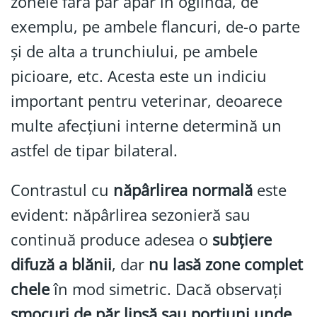
zonele fără păr apar în oglindă, de
exemplu, pe ambele flancuri, de-o parte
și de alta a trunchiului, pe ambele
picioare, etc. Acesta este un indiciu
important pentru veterinar, deoarece
multe afecțiuni interne determină un
astfel de tipar bilateral.
Contrastul cu
năpârlirea normală
este
evident: năpârlirea sezonieră sau
continuă produce adesea o
subțiere
difuză a blănii
, dar
nu lasă zone complet
chele
în mod simetric. Dacă observați
smocuri de păr lipsă sau porțiuni unde