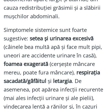
cauza redistribuției grăsimii și a slăbirii
mușchilor abdominali.
Simptomele sistemice sunt foarte
sugestive:
setea și urinarea excesivă
(câinele bea multă apă și face mult pipi,
uneori are accidente urinare în casă),
foamea exagerată
(cerșește mâncare
mereu, poate fura mâncare),
respirația
sacadată/gâfâitul
și
letargia
. De
asemenea, pot apărea infecții recurente
(mai ales infecții urinare și ale pielii),
vindecarea lentă a rănilor și, în cazuri