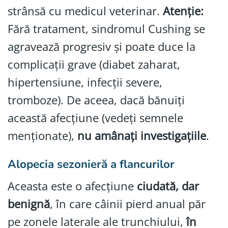
strânsă cu medicul veterinar.
Atenție:
Fără tratament, sindromul Cushing se
agravează progresiv și poate duce la
complicații grave (diabet zaharat,
hipertensiune, infecții severe,
tromboze). De aceea, dacă bănuiți
această afecțiune (vedeți semnele
menționate),
nu amânați investigațiile
.
Alopecia sezonieră a flancurilor
Aceasta este o afecțiune
ciudată, dar
benignă
, în care câinii pierd anual păr
pe zonele laterale ale trunchiului,
în