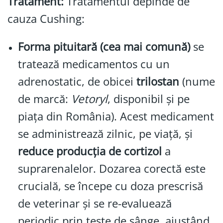
Tratament:
Tratamentul depinde de
cauza Cushing:
Forma pituitară (cea mai comună)
se
tratează medicamentos cu un
adrenostatic, de obicei
trilostan
(nume
de marcă:
Vetoryl
, disponibil și pe
piața din România). Acest medicament
se administrează zilnic, pe viață, și
reduce producția de cortizol
a
suprarenalelor. Dozarea corectă este
crucială, se începe cu doza prescrisă
de veterinar și se re-evaluează
periodic prin teste de sânge, ajustând