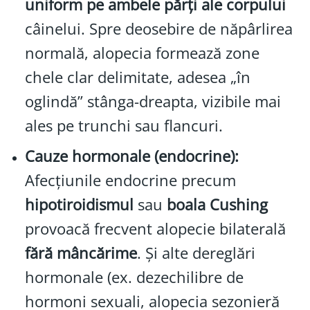
uniform pe ambele părți ale corpului
câinelui. Spre deosebire de năpârlirea
normală, alopecia formează zone
chele clar delimitate, adesea „în
oglindă” stânga-dreapta, vizibile mai
ales pe trunchi sau flancuri.
Cauze hormonale (endocrine):
Afecțiunile endocrine precum
hipotiroidismul
sau
boala Cushing
provoacă frecvent alopecie bilaterală
fără mâncărime
. Și alte dereglări
hormonale (ex. dezechilibre de
hormoni sexuali, alopecia sezonieră