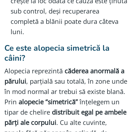
crește la loc odată ce cauza este ținută
sub control, deși recuperarea
completă a blănii poate dura câteva
luni.
Ce este alopecia simetrică la
câini?
Alopecia reprezintă
căderea anormală a
părului
, parțială sau totală, în zone unde
în mod normal ar trebui să existe blană.
Prin
alopecie “simetrică”
înțelegem un
tipar de chelire
distribuit egal pe ambele
părți ale corpului
. Cu alte cuvinte,