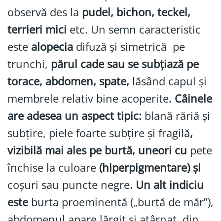
observă des la
pudel, bichon, teckel,
terrieri mici
etc. Un semn caracteristic
este
alopecia
difuză și simetrică pe
trunchi,
părul cade sau se subțiază pe
torace, abdomen, spate,
lăsând capul și
membrele relativ bine acoperite
. Câinele
are adesea un aspect tipic:
blană răriă și
subțire, piele foarte subțire și fragilă
,
vizibilă mai ales pe burtă, uneori cu
pete
închise la culoare
(hiperpigmentare) și
coșuri sau puncte negre
. Un alt indiciu
este
burta proeminentă („burtă de măr”),
abdomenul apare lărgit și atârnat, din