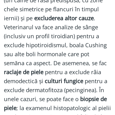
(un câine de rasă predispusă, cu zone
chele simetrice pe flancuri în timpul
iernii) și pe
excluderea altor cauze
.
Veterinarul va face analize de sânge
(inclusiv un profil tiroidian) pentru a
exclude hipotiroidismul, boala Cushing
sau alte boli hormonale care pot
semăna ca aspect. De asemenea, se fac
raclaje de piele
pentru a exclude râia
demodectică și
culturi fungice
pentru a
exclude dermatofitoza (pecinginea). În
unele cazuri, se poate face o
biopsie de
piele
; la examenul histopatologic al pielii