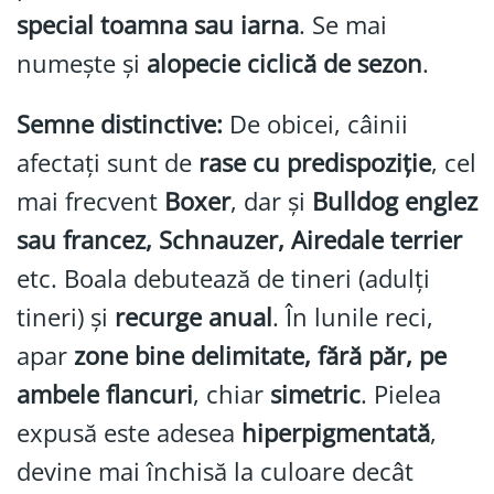
special toamna sau iarna
. Se mai
numește și
alopecie ciclică de sezon
.
Semne distinctive:
De obicei, câinii
afectați sunt de
rase cu predispoziție
, cel
mai frecvent
Boxer
, dar și
Bulldog englez
sau francez, Schnauzer, Airedale terrier
etc. Boala debutează de tineri (adulți
tineri) și
recurge anual
. În lunile reci,
apar
zone bine delimitate, fără păr, pe
ambele flancuri
, chiar
simetric
. Pielea
expusă este adesea
hiperpigmentată
,
devine mai închisă la culoare decât