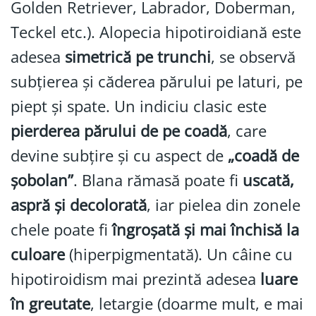
Golden Retriever, Labrador, Doberman,
Teckel etc.). Alopecia hipotiroidiană este
adesea
simetrică pe trunchi
, se observă
subțierea și căderea părului pe laturi, pe
piept și spate. Un indiciu clasic este
pierderea părului de pe coadă
, care
devine subțire și cu aspect de
„coadă de
șobolan”
. Blana rămasă poate fi
uscată,
aspră și decolorată
, iar pielea din zonele
chele poate fi
îngroșată și mai închisă la
culoare
(hiperpigmentată). Un câine cu
hipotiroidism mai prezintă adesea
luare
în greutate
, letargie (doarme mult, e mai