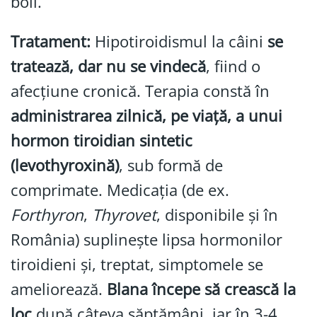
boli.
Tratament:
Hipotiroidismul la câini
se
tratează, dar nu se vindecă
, fiind o
afecțiune cronică. Terapia constă în
administrarea zilnică, pe viață, a unui
hormon tiroidian sintetic
(levothyroxină)
, sub formă de
comprimate. Medicația (de ex.
Forthyron
,
Thyrovet
, disponibile și în
România) suplinește lipsa hormonilor
tiroidieni și, treptat, simptomele se
ameliorează.
Blana începe să crească la
loc
după câteva săptămâni, iar în 3-4