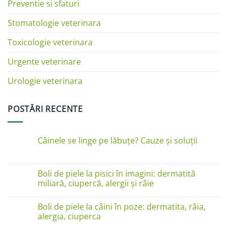
Preventie si sfaturi
Stomatologie veterinara
Toxicologie veterinara
Urgente veterinare
Urologie veterinara
POSTĂRI RECENTE
Câinele se linge pe lăbuțe? Cauze și soluții
Niciun
comentariu
la
Câinele
Boli de piele la pisici în imagini: dermatită
se
miliară, ciupercă, alergii și râie
linge
pe
Niciun
lăbuțe?
comentariu
Cauze
Boli de piele la câini în poze: dermatita, râia,
la
și
Boli
alergia, ciuperca
soluții
de
piele
Niciun