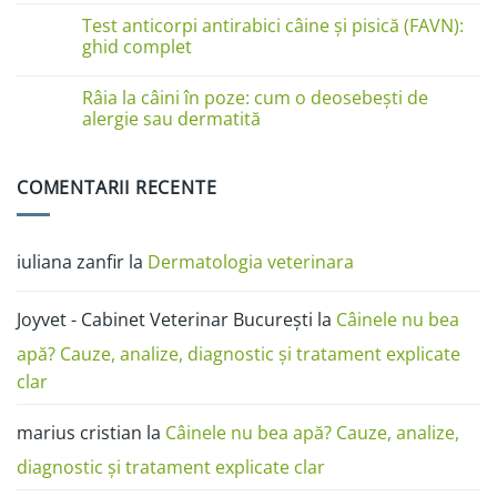
la
comentariu
Test anticorpi antirabici câine și pisică (FAVN):
pisici
la
în
Boli
ghid complet
imagini:
de
dermatită
piele
Niciun
miliară,
la
comentariu
Râia la câini în poze: cum o deosebești de
ciupercă,
câini
la
alergii
în
Test
alergie sau dermatită
și
poze:
anticorpi
râie
dermatita,
antirabici
Niciun
râia,
câine
comentariu
alergia,
și
la
COMENTARII RECENTE
ciuperca
pisică
Râia
(FAVN):
la
ghid
câini
complet
în
poze:
iuliana zanfir
la
Dermatologia veterinara
cum
o
deosebești
de
Joyvet - Cabinet Veterinar București
la
Câinele nu bea
alergie
sau
dermatită
apă? Cauze, analize, diagnostic și tratament explicate
clar
marius cristian
la
Câinele nu bea apă? Cauze, analize,
diagnostic și tratament explicate clar