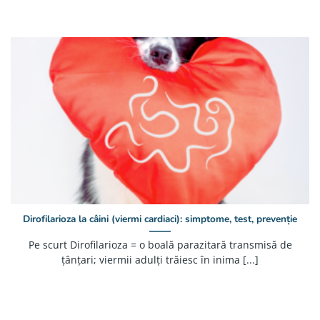
Dirofilarioza la câini (viermi cardiaci): simptome, test, prevenție
Pe scurt Dirofilarioza = o boală parazitară transmisă de
țânțari; viermii adulți trăiesc în inima [...]