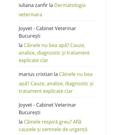
poze:
iuliana zanfir
la
Dermatologia
cum
o
deosebești
veterinara
de
alergie
sau
Joyvet - Cabinet Veterinar
dermatită
București
la
Câinele nu bea apă? Cauze,
analize, diagnostic și tratament
explicate clar
marius cristian
la
Câinele nu bea
apă? Cauze, analize, diagnostic și
tratament explicate clar
Joyvet - Cabinet Veterinar
București
la
Câinele respiră greu? Află
cauzele și semnele de urgență