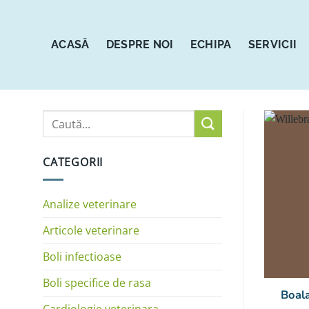
Sari
la
conținut
ACASĂ
DESPRE NOI
ECHIPA
SERVICII
CATEGORII
Analize veterinare
Articole veterinare
Boli infectioase
Boli specifice de rasa
Boala
Cardiologie veterinara