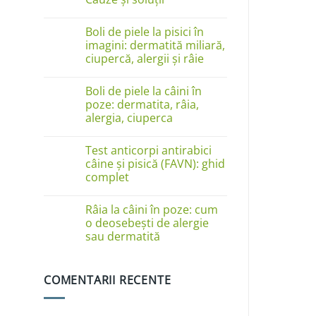
Niciun
comentariu
Boli de piele la pisici în
la
Câinele
imagini: dermatită miliară,
se
ciupercă, alergii și râie
linge
pe
Niciun
lăbuțe?
comentariu
Cauze
Boli de piele la câini în
la
și
Boli
poze: dermatita, râia,
soluții
de
alergia, ciuperca
piele
la
Niciun
pisici
comentariu
în
Test anticorpi antirabici
la
imagini:
Boli
câine și pisică (FAVN): ghid
dermatită
de
complet
miliară,
piele
ciupercă,
la
Niciun
alergii
câini
comentariu
și
în
Râia la câini în poze: cum
la
râie
poze:
Test
o deosebești de alergie
dermatita,
anticorpi
sau dermatită
râia,
antirabici
alergia,
câine
Niciun
ciuperca
și
comentariu
pisică
la
(FAVN):
COMENTARII RECENTE
Râia
ghid
la
complet
câini
în