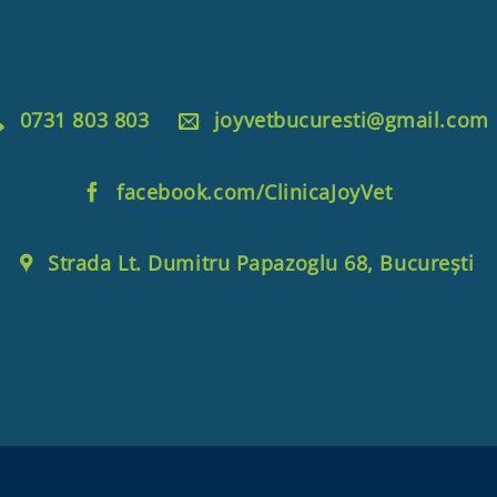
0731 803 803
joyvetbucuresti@gmail.com
facebook.com/ClinicaJoyVet
Strada Lt. Dumitru Papazoglu 68, București