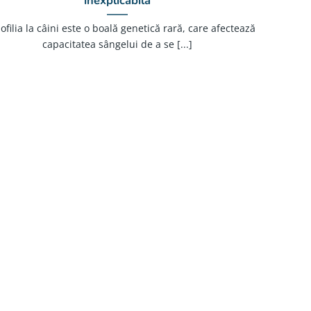
inexplicabilă
filia la câini este o boală genetică rară, care afectează
capacitatea sângelui de a se [...]