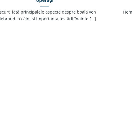
operații
scurt, iată principalele aspecte despre boala von
Hemo
lebrand la câini și importanța testării înainte [...]