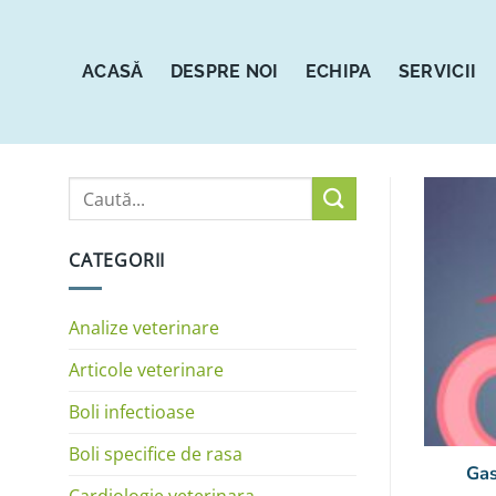
Sari
la
conținut
ACASĂ
DESPRE NOI
ECHIPA
SERVICII
CATEGORII
Analize veterinare
Articole veterinare
Boli infectioase
Boli specifice de rasa
Gas
Cardiologie veterinara