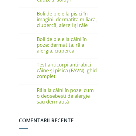
Niciun
comentariu
Boli de piele la pisici în
la
Câinele
imagini: dermatită miliară,
se
ciupercă, alergii și râie
linge
pe
Niciun
lăbuțe?
comentariu
Cauze
Boli de piele la câini în
la
și
Boli
poze: dermatita, râia,
soluții
de
alergia, ciuperca
piele
la
Niciun
pisici
comentariu
în
Test anticorpi antirabici
la
imagini:
Boli
câine și pisică (FAVN): ghid
dermatită
de
complet
miliară,
piele
ciupercă,
la
Niciun
alergii
câini
comentariu
și
în
Râia la câini în poze: cum
la
râie
poze:
Test
o deosebești de alergie
dermatita,
anticorpi
sau dermatită
râia,
antirabici
alergia,
câine
Niciun
ciuperca
și
comentariu
pisică
la
(FAVN):
COMENTARII RECENTE
Râia
ghid
la
complet
câini
în