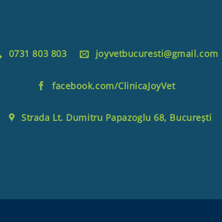
0731 803 803
joyvetbucuresti@gmail.com
facebook.com/ClinicaJoyVet
Strada Lt. Dumitru Papazoglu 68, București