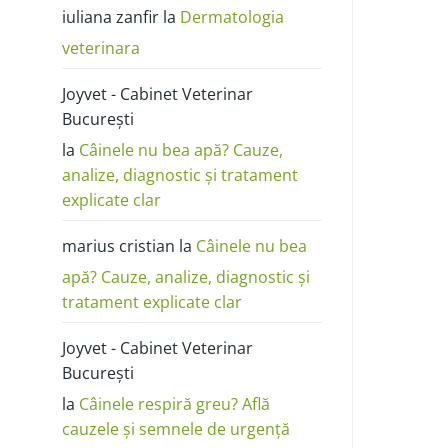
poze:
iuliana zanfir
la
Dermatologia
cum
o
deosebești
veterinara
de
alergie
sau
Joyvet - Cabinet Veterinar
dermatită
București
la
Câinele nu bea apă? Cauze,
analize, diagnostic și tratament
explicate clar
marius cristian
la
Câinele nu bea
apă? Cauze, analize, diagnostic și
tratament explicate clar
Joyvet - Cabinet Veterinar
București
la
Câinele respiră greu? Află
cauzele și semnele de urgență