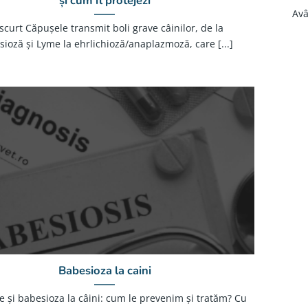
și cum îl protejezi
Avâ
scurt Căpușele transmit boli grave câinilor, de la
ioză și Lyme la ehrlichioză/anaplazmoză, care [...]
Babesioza la caini
 și babesioza la câini: cum le prevenim și tratăm? Cu