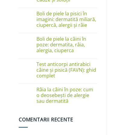
Niciun
comentariu
Boli de piele la pisici în
la
Câinele
imagini: dermatită miliară,
se
ciupercă, alergii și râie
linge
pe
Niciun
lăbuțe?
comentariu
Cauze
Boli de piele la câini în
la
și
Boli
poze: dermatita, râia,
soluții
de
alergia, ciuperca
piele
la
Niciun
pisici
comentariu
în
Test anticorpi antirabici
la
imagini:
Boli
câine și pisică (FAVN): ghid
dermatită
de
complet
miliară,
piele
ciupercă,
la
Niciun
alergii
câini
comentariu
și
în
Râia la câini în poze: cum
la
râie
poze:
Test
o deosebești de alergie
dermatita,
anticorpi
sau dermatită
râia,
antirabici
alergia,
câine
Niciun
ciuperca
și
comentariu
pisică
la
(FAVN):
COMENTARII RECENTE
Râia
ghid
la
complet
câini
în