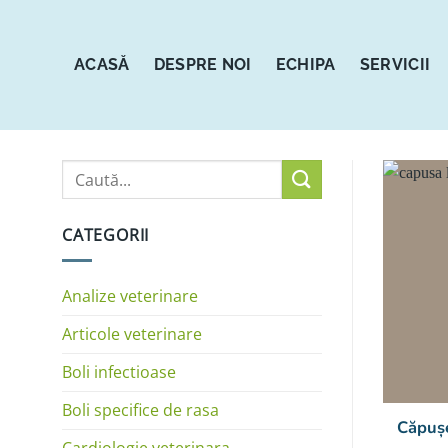
Sari
la
conținut
ACASĂ
DESPRE NOI
ECHIPA
SERVICII
CATEGORII
Analize veterinare
Articole veterinare
Boli infectioase
Boli specifice de rasa
Căpușel
Cardiologie veterinara