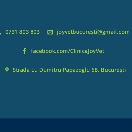
0731 803 803
joyvetbucuresti@gmail.com
facebook.com/ClinicaJoyVet
Strada Lt. Dumitru Papazoglu 68, București