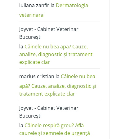
poze:
iuliana zanfir
la
Dermatologia
cum
o
deosebești
veterinara
de
alergie
sau
Joyvet - Cabinet Veterinar
dermatită
București
la
Câinele nu bea apă? Cauze,
analize, diagnostic și tratament
explicate clar
marius cristian
la
Câinele nu bea
apă? Cauze, analize, diagnostic și
tratament explicate clar
Joyvet - Cabinet Veterinar
București
la
Câinele respiră greu? Află
cauzele și semnele de urgență