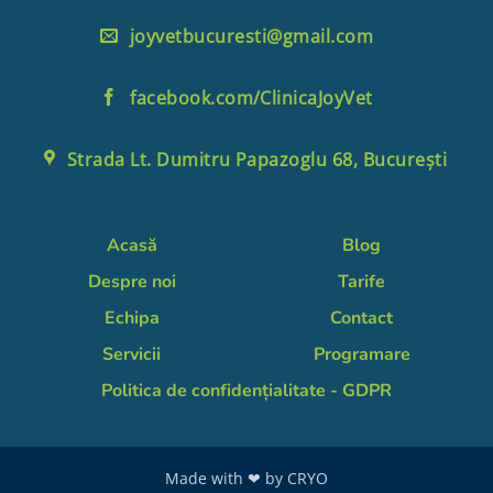
joyvetbucuresti@gmail.com
facebook.com/ClinicaJoyVet
Strada Lt. Dumitru Papazoglu 68, București
Acasă
Blog
Despre noi
Tarife
Echipa
Contact
Servicii
Programare
Politica de confidențialitate - GDPR
Made with ❤ by
CRYO