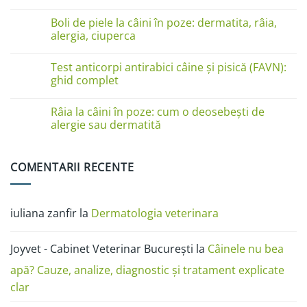
pe
Niciun
lăbuțe?
comentariu
Cauze
Boli de piele la câini în poze: dermatita, râia,
la
și
Boli
alergia, ciuperca
soluții
de
piele
Niciun
la
comentariu
Test anticorpi antirabici câine și pisică (FAVN):
pisici
la
în
Boli
ghid complet
imagini:
de
dermatită
piele
Niciun
miliară,
la
comentariu
Râia la câini în poze: cum o deosebești de
ciupercă,
câini
la
alergii
în
Test
alergie sau dermatită
și
poze:
anticorpi
râie
dermatita,
antirabici
Niciun
râia,
câine
comentariu
alergia,
și
la
COMENTARII RECENTE
ciuperca
pisică
Râia
(FAVN):
la
ghid
câini
complet
în
poze:
iuliana zanfir
la
Dermatologia veterinara
cum
o
deosebești
de
Joyvet - Cabinet Veterinar București
la
Câinele nu bea
alergie
sau
dermatită
apă? Cauze, analize, diagnostic și tratament explicate
clar