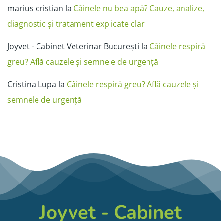
marius cristian
la
Câinele nu bea apă? Cauze, analize,
diagnostic și tratament explicate clar
Joyvet - Cabinet Veterinar București
la
Câinele respiră
greu? Află cauzele și semnele de urgență
Cristina Lupa
la
Câinele respiră greu? Află cauzele și
semnele de urgență
Joyvet - Cabinet