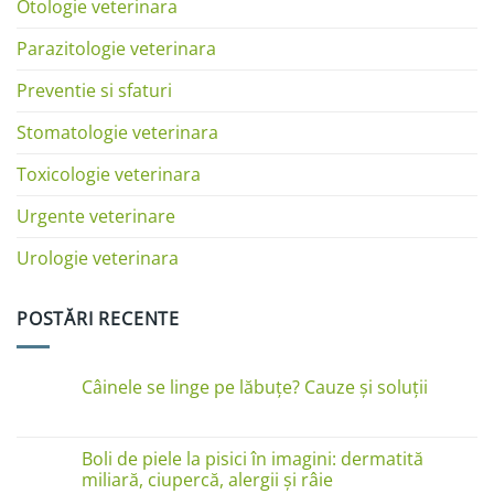
Otologie veterinara
Parazitologie veterinara
Preventie si sfaturi
Stomatologie veterinara
Toxicologie veterinara
Urgente veterinare
Urologie veterinara
POSTĂRI RECENTE
Câinele se linge pe lăbuțe? Cauze și soluții
Niciun
comentariu
la
Câinele
Boli de piele la pisici în imagini: dermatită
se
miliară, ciupercă, alergii și râie
linge