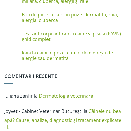
miliară, ciupercă, alergii și râie
linge
pe
Niciun
lăbuțe?
comentariu
Cauze
Boli de piele la câini în poze: dermatita, râia,
la
și
Boli
alergia, ciuperca
soluții
de
piele
Niciun
la
comentariu
Test anticorpi antirabici câine și pisică (FAVN):
pisici
la
în
Boli
ghid complet
imagini:
de
dermatită
piele
Niciun
miliară,
la
comentariu
Râia la câini în poze: cum o deosebești de
ciupercă,
câini
la
alergii
în
Test
alergie sau dermatită
și
poze:
anticorpi
râie
dermatita,
antirabici
Niciun
râia,
câine
comentariu
alergia,
și
la
COMENTARII RECENTE
ciuperca
pisică
Râia
(FAVN):
la
ghid
câini
complet
în
poze:
iuliana zanfir
la
Dermatologia veterinara
cum
o
deosebești
de
Joyvet - Cabinet Veterinar București
la
Câinele nu bea
alergie
sau
dermatită
apă? Cauze, analize, diagnostic și tratament explicate
clar