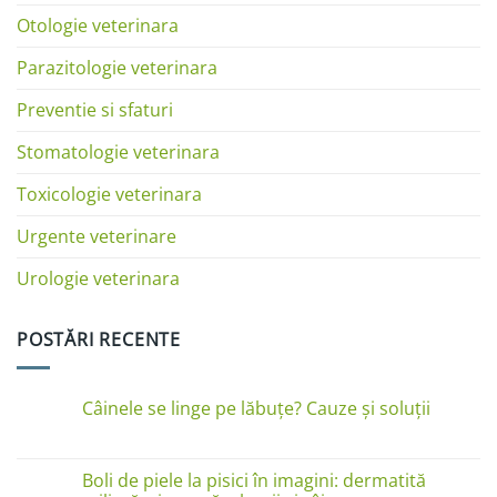
Otologie veterinara
Parazitologie veterinara
Preventie si sfaturi
Stomatologie veterinara
Toxicologie veterinara
Urgente veterinare
Urologie veterinara
POSTĂRI RECENTE
Câinele se linge pe lăbuțe? Cauze și soluții
Niciun
comentariu
la
Câinele
Boli de piele la pisici în imagini: dermatită
se