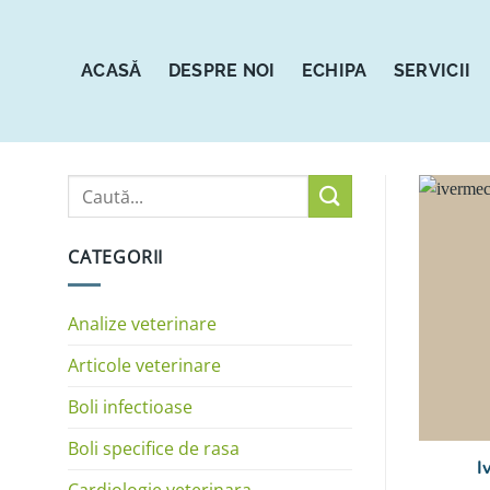
Sari
la
conținut
ACASĂ
DESPRE NOI
ECHIPA
SERVICII
CATEGORII
Analize veterinare
Articole veterinare
Boli infectioase
Boli specifice de rasa
I
Cardiologie veterinara