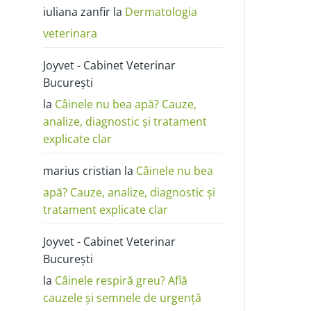
poze:
iuliana zanfir
la
Dermatologia
cum
o
deosebești
veterinara
de
alergie
sau
Joyvet - Cabinet Veterinar
dermatită
București
la
Câinele nu bea apă? Cauze,
analize, diagnostic și tratament
explicate clar
marius cristian
la
Câinele nu bea
apă? Cauze, analize, diagnostic și
tratament explicate clar
Joyvet - Cabinet Veterinar
București
la
Câinele respiră greu? Află
cauzele și semnele de urgență