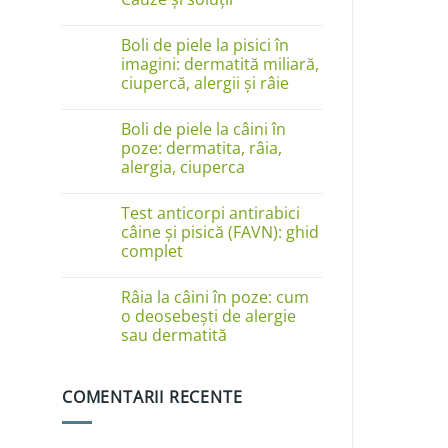
Niciun
comentariu
Boli de piele la pisici în
la
Câinele
imagini: dermatită miliară,
se
ciupercă, alergii și râie
linge
pe
Niciun
lăbuțe?
comentariu
Cauze
Boli de piele la câini în
la
și
Boli
poze: dermatita, râia,
soluții
de
alergia, ciuperca
piele
la
Niciun
pisici
comentariu
în
Test anticorpi antirabici
la
imagini:
Boli
câine și pisică (FAVN): ghid
dermatită
de
complet
miliară,
piele
ciupercă,
la
Niciun
alergii
câini
comentariu
și
în
Râia la câini în poze: cum
la
râie
poze:
Test
o deosebești de alergie
dermatita,
anticorpi
sau dermatită
râia,
antirabici
alergia,
câine
Niciun
ciuperca
și
comentariu
pisică
la
(FAVN):
COMENTARII RECENTE
Râia
ghid
la
complet
câini
în