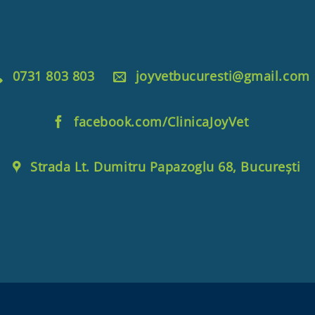
0731 803 803
joyvetbucuresti@gmail.com
facebook.com/ClinicaJoyVet
Strada Lt. Dumitru Papazoglu 68, București