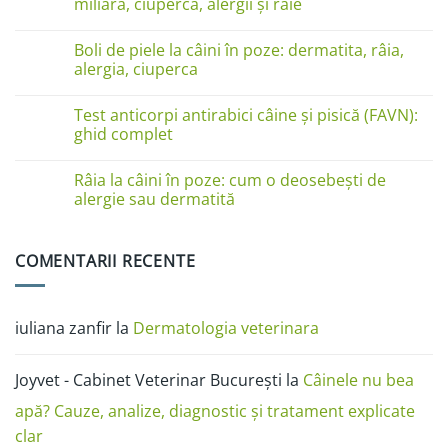
miliară, ciupercă, alergii și râie
linge
pe
Niciun
lăbuțe?
comentariu
Cauze
Boli de piele la câini în poze: dermatita, râia,
la
și
Boli
alergia, ciuperca
soluții
de
piele
Niciun
la
comentariu
Test anticorpi antirabici câine și pisică (FAVN):
pisici
la
în
Boli
ghid complet
imagini:
de
dermatită
piele
Niciun
miliară,
la
comentariu
Râia la câini în poze: cum o deosebești de
ciupercă,
câini
la
alergii
în
Test
alergie sau dermatită
și
poze:
anticorpi
râie
dermatita,
antirabici
Niciun
râia,
câine
comentariu
alergia,
și
la
COMENTARII RECENTE
ciuperca
pisică
Râia
(FAVN):
la
ghid
câini
complet
în
poze:
iuliana zanfir
la
Dermatologia veterinara
cum
o
deosebești
de
Joyvet - Cabinet Veterinar București
la
Câinele nu bea
alergie
sau
dermatită
apă? Cauze, analize, diagnostic și tratament explicate
clar