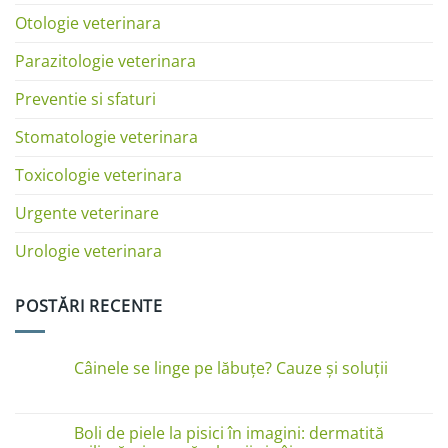
Otologie veterinara
Parazitologie veterinara
Preventie si sfaturi
Stomatologie veterinara
Toxicologie veterinara
Urgente veterinare
Urologie veterinara
POSTĂRI RECENTE
Câinele se linge pe lăbuțe? Cauze și soluții
Niciun
comentariu
la
Câinele
Boli de piele la pisici în imagini: dermatită
se