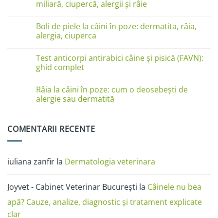
miliară, ciupercă, alergii și râie
linge
pe
Niciun
lăbuțe?
comentariu
Cauze
Boli de piele la câini în poze: dermatita, râia,
la
și
Boli
alergia, ciuperca
soluții
de
piele
Niciun
la
comentariu
Test anticorpi antirabici câine și pisică (FAVN):
pisici
la
în
Boli
ghid complet
imagini:
de
dermatită
piele
Niciun
miliară,
la
comentariu
Râia la câini în poze: cum o deosebești de
ciupercă,
câini
la
alergii
în
Test
alergie sau dermatită
și
poze:
anticorpi
râie
dermatita,
antirabici
Niciun
râia,
câine
comentariu
alergia,
și
la
COMENTARII RECENTE
ciuperca
pisică
Râia
(FAVN):
la
ghid
câini
complet
în
poze:
iuliana zanfir
la
Dermatologia veterinara
cum
o
deosebești
de
Joyvet - Cabinet Veterinar București
la
Câinele nu bea
alergie
sau
dermatită
apă? Cauze, analize, diagnostic și tratament explicate
clar