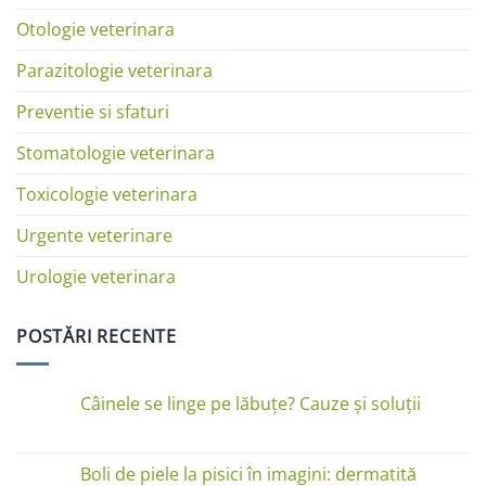
Otologie veterinara
Parazitologie veterinara
Preventie si sfaturi
Stomatologie veterinara
Toxicologie veterinara
Urgente veterinare
Urologie veterinara
POSTĂRI RECENTE
Câinele se linge pe lăbuțe? Cauze și soluții
Niciun
comentariu
la
Câinele
Boli de piele la pisici în imagini: dermatită
se