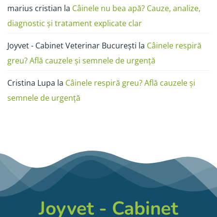
marius cristian
la
Câinele nu bea apă? Cauze, analize,
diagnostic și tratament explicate clar
Joyvet - Cabinet Veterinar București
la
Câinele respiră
greu? Află cauzele și semnele de urgență
Cristina Lupa
la
Câinele respiră greu? Află cauzele și
semnele de urgență
Joyvet - Cabinet