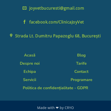
joyvetbucuresti@gmail.com
facebook.com/ClinicaJoyVet
Strada Lt. Dumitru Papazoglu 68, București
Acasă
Blog
Despre noi
Tarife
Echipa
Contact
Servicii
Programare
Politica de confidențialitate - GDPR
Made with ❤ by
CRYO