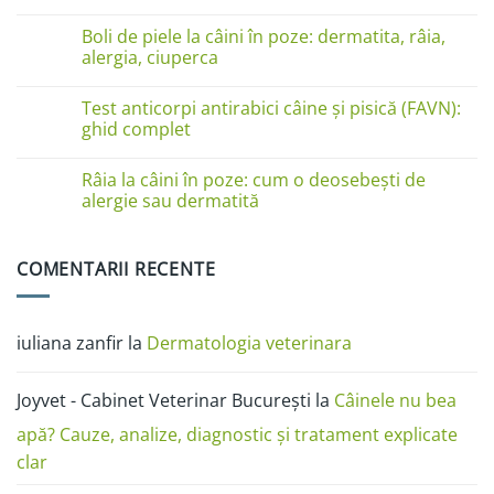
pe
Niciun
lăbuțe?
comentariu
Cauze
Boli de piele la câini în poze: dermatita, râia,
la
și
Boli
alergia, ciuperca
soluții
de
piele
Niciun
la
comentariu
Test anticorpi antirabici câine și pisică (FAVN):
pisici
la
în
Boli
ghid complet
imagini:
de
dermatită
piele
Niciun
miliară,
la
comentariu
Râia la câini în poze: cum o deosebești de
ciupercă,
câini
la
alergii
în
Test
alergie sau dermatită
și
poze:
anticorpi
râie
dermatita,
antirabici
Niciun
râia,
câine
comentariu
alergia,
și
la
COMENTARII RECENTE
ciuperca
pisică
Râia
(FAVN):
la
ghid
câini
complet
în
poze:
iuliana zanfir
la
Dermatologia veterinara
cum
o
deosebești
de
Joyvet - Cabinet Veterinar București
la
Câinele nu bea
alergie
sau
dermatită
apă? Cauze, analize, diagnostic și tratament explicate
clar