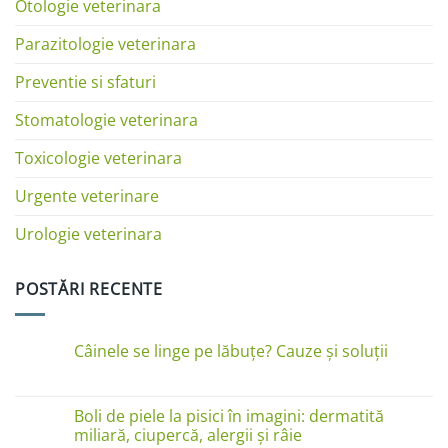
Otologie veterinara
Parazitologie veterinara
Preventie si sfaturi
Stomatologie veterinara
Toxicologie veterinara
Urgente veterinare
Urologie veterinara
POSTĂRI RECENTE
Câinele se linge pe lăbuțe? Cauze și soluții
Niciun
comentariu
la
Câinele
Boli de piele la pisici în imagini: dermatită
se
miliară, ciupercă, alergii și râie
linge