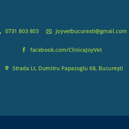
0731 803 803
joyvetbucuresti@gmail.com
facebook.com/ClinicaJoyVet
Strada Lt. Dumitru Papazoglu 68, București