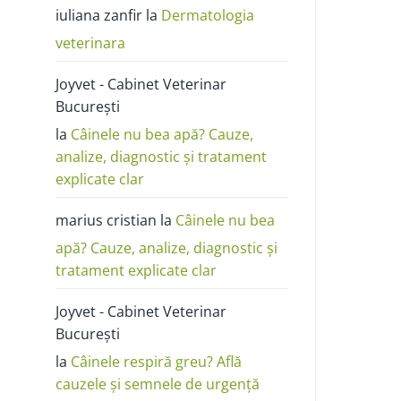
poze:
iuliana zanfir
la
Dermatologia
cum
o
deosebești
veterinara
de
alergie
sau
Joyvet - Cabinet Veterinar
dermatită
București
la
Câinele nu bea apă? Cauze,
analize, diagnostic și tratament
explicate clar
marius cristian
la
Câinele nu bea
apă? Cauze, analize, diagnostic și
tratament explicate clar
Joyvet - Cabinet Veterinar
București
la
Câinele respiră greu? Află
cauzele și semnele de urgență