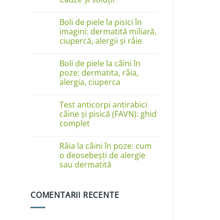
Niciun
comentariu
Boli de piele la pisici în
la
Câinele
imagini: dermatită miliară,
se
ciupercă, alergii și râie
linge
pe
Niciun
lăbuțe?
comentariu
Cauze
Boli de piele la câini în
la
și
Boli
poze: dermatita, râia,
soluții
de
alergia, ciuperca
piele
la
Niciun
pisici
comentariu
în
Test anticorpi antirabici
la
imagini:
Boli
câine și pisică (FAVN): ghid
dermatită
de
complet
miliară,
piele
ciupercă,
la
Niciun
alergii
câini
comentariu
și
în
Râia la câini în poze: cum
la
râie
poze:
Test
o deosebești de alergie
dermatita,
anticorpi
sau dermatită
râia,
antirabici
alergia,
câine
Niciun
ciuperca
și
comentariu
pisică
la
(FAVN):
COMENTARII RECENTE
Râia
ghid
la
complet
câini
în