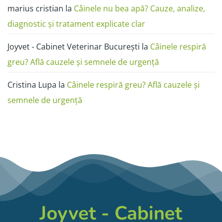
marius cristian
la
Câinele nu bea apă? Cauze, analize,
diagnostic și tratament explicate clar
Joyvet - Cabinet Veterinar București
la
Câinele respiră
greu? Află cauzele și semnele de urgență
Cristina Lupa
la
Câinele respiră greu? Află cauzele și
semnele de urgență
Joyvet - Cabinet