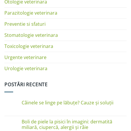
Otologie veterinara
Parazitologie veterinara
Preventie si sfaturi
Stomatologie veterinara
Toxicologie veterinara
Urgente veterinare
Urologie veterinara
POSTĂRI RECENTE
Câinele se linge pe lăbuțe? Cauze și soluții
Niciun
comentariu
la
Câinele
Boli de piele la pisici în imagini: dermatită
se
miliară, ciupercă, alergii și râie
linge