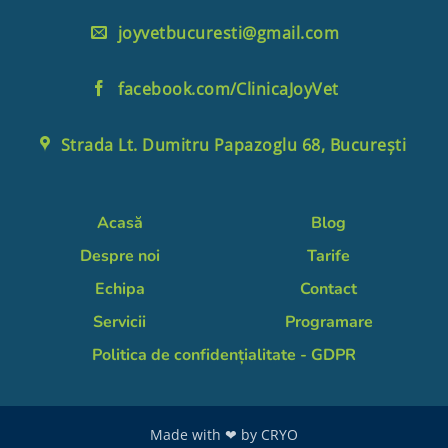
joyvetbucuresti@gmail.com
facebook.com/ClinicaJoyVet
Strada Lt. Dumitru Papazoglu 68, București
Acasă
Blog
Despre noi
Tarife
Echipa
Contact
Servicii
Programare
Politica de confidențialitate - GDPR
Made with ❤ by
CRYO