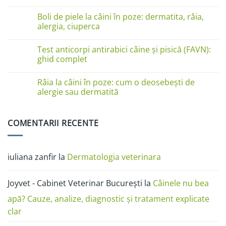
pe
Niciun
lăbuțe?
comentariu
Cauze
Boli de piele la câini în poze: dermatita, râia,
la
și
Boli
alergia, ciuperca
soluții
de
piele
Niciun
la
comentariu
Test anticorpi antirabici câine și pisică (FAVN):
pisici
la
în
Boli
ghid complet
imagini:
de
dermatită
piele
Niciun
miliară,
la
comentariu
Râia la câini în poze: cum o deosebești de
ciupercă,
câini
la
alergii
în
Test
alergie sau dermatită
și
poze:
anticorpi
râie
dermatita,
antirabici
Niciun
râia,
câine
comentariu
alergia,
și
la
COMENTARII RECENTE
ciuperca
pisică
Râia
(FAVN):
la
ghid
câini
complet
în
poze:
iuliana zanfir
la
Dermatologia veterinara
cum
o
deosebești
de
Joyvet - Cabinet Veterinar București
la
Câinele nu bea
alergie
sau
dermatită
apă? Cauze, analize, diagnostic și tratament explicate
clar