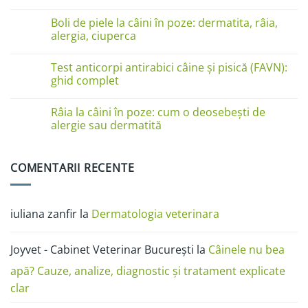
pe
Niciun
lăbuțe?
comentariu
Cauze
Boli de piele la câini în poze: dermatita, râia,
la
și
Boli
alergia, ciuperca
soluții
de
piele
Niciun
la
comentariu
Test anticorpi antirabici câine și pisică (FAVN):
pisici
la
în
Boli
ghid complet
imagini:
de
dermatită
piele
Niciun
miliară,
la
comentariu
Râia la câini în poze: cum o deosebești de
ciupercă,
câini
la
alergii
în
Test
alergie sau dermatită
și
poze:
anticorpi
râie
dermatita,
antirabici
Niciun
râia,
câine
comentariu
alergia,
și
la
COMENTARII RECENTE
ciuperca
pisică
Râia
(FAVN):
la
ghid
câini
complet
în
poze:
iuliana zanfir
la
Dermatologia veterinara
cum
o
deosebești
de
Joyvet - Cabinet Veterinar București
la
Câinele nu bea
alergie
sau
dermatită
apă? Cauze, analize, diagnostic și tratament explicate
clar