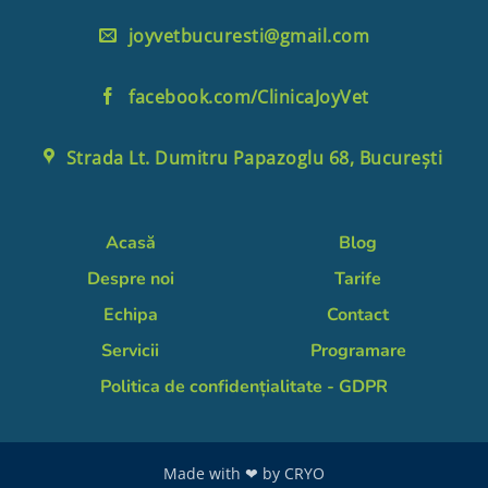
joyvetbucuresti@gmail.com
facebook.com/ClinicaJoyVet
Strada Lt. Dumitru Papazoglu 68, București
Acasă
Blog
Despre noi
Tarife
Echipa
Contact
Servicii
Programare
Politica de confidențialitate - GDPR
Made with ❤ by
CRYO