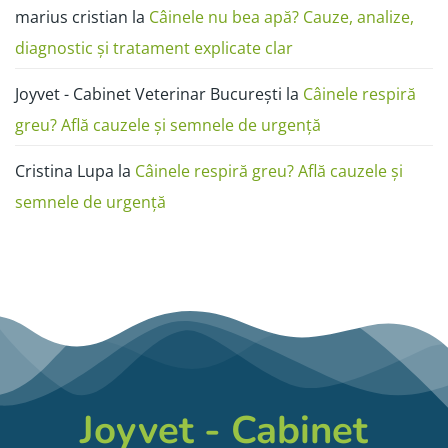
marius cristian
la
Câinele nu bea apă? Cauze, analize,
diagnostic și tratament explicate clar
Joyvet - Cabinet Veterinar București
la
Câinele respiră
greu? Află cauzele și semnele de urgență
Cristina Lupa
la
Câinele respiră greu? Află cauzele și
semnele de urgență
Joyvet - Cabinet