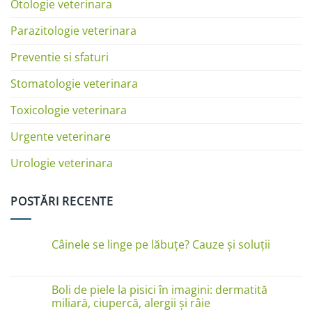
Otologie veterinara
Parazitologie veterinara
Preventie si sfaturi
Stomatologie veterinara
Toxicologie veterinara
Urgente veterinare
Urologie veterinara
POSTĂRI RECENTE
Câinele se linge pe lăbuțe? Cauze și soluții
Niciun
comentariu
la
Câinele
Boli de piele la pisici în imagini: dermatită
se
miliară, ciupercă, alergii și râie
linge