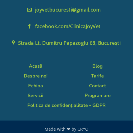
joyvetbucuresti@gmail.com
facebook.com/ClinicaJoyVet
Strada Lt. Dumitru Papazoglu 68, București
Acasă
Blog
Despre noi
Tarife
Echipa
Contact
Servicii
Programare
Politica de confidențialitate - GDPR
Made with ❤ by
CRYO