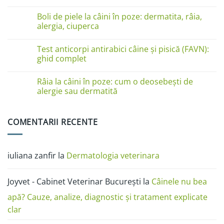
pe
Niciun
lăbuțe?
comentariu
Cauze
Boli de piele la câini în poze: dermatita, râia,
la
și
Boli
alergia, ciuperca
soluții
de
piele
Niciun
la
comentariu
Test anticorpi antirabici câine și pisică (FAVN):
pisici
la
în
Boli
ghid complet
imagini:
de
dermatită
piele
Niciun
miliară,
la
comentariu
Râia la câini în poze: cum o deosebești de
ciupercă,
câini
la
alergii
în
Test
alergie sau dermatită
și
poze:
anticorpi
râie
dermatita,
antirabici
Niciun
râia,
câine
comentariu
alergia,
și
la
COMENTARII RECENTE
ciuperca
pisică
Râia
(FAVN):
la
ghid
câini
complet
în
poze:
iuliana zanfir
la
Dermatologia veterinara
cum
o
deosebești
de
Joyvet - Cabinet Veterinar București
la
Câinele nu bea
alergie
sau
dermatită
apă? Cauze, analize, diagnostic și tratament explicate
clar