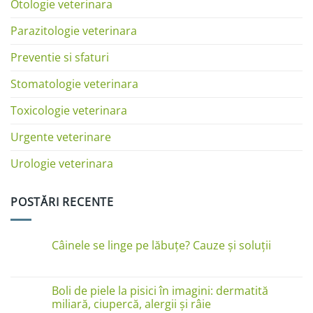
Otologie veterinara
Parazitologie veterinara
Preventie si sfaturi
Stomatologie veterinara
Toxicologie veterinara
Urgente veterinare
Urologie veterinara
POSTĂRI RECENTE
Câinele se linge pe lăbuțe? Cauze și soluții
Niciun
comentariu
la
Câinele
Boli de piele la pisici în imagini: dermatită
se
miliară, ciupercă, alergii și râie
linge