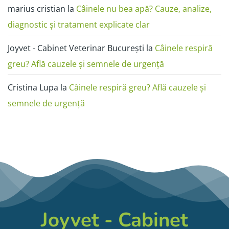
marius cristian
la
Câinele nu bea apă? Cauze, analize,
diagnostic și tratament explicate clar
Joyvet - Cabinet Veterinar București
la
Câinele respiră
greu? Află cauzele și semnele de urgență
Cristina Lupa
la
Câinele respiră greu? Află cauzele și
semnele de urgență
Joyvet - Cabinet