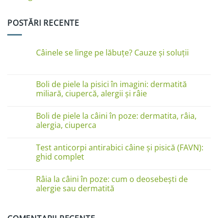
POSTĂRI RECENTE
Câinele se linge pe lăbuțe? Cauze și soluții
Niciun
comentariu
la
Câinele
Boli de piele la pisici în imagini: dermatită
se
miliară, ciupercă, alergii și râie
linge
pe
Niciun
lăbuțe?
comentariu
Cauze
Boli de piele la câini în poze: dermatita, râia,
la
și
Boli
alergia, ciuperca
soluții
de
piele
Niciun
la
comentariu
Test anticorpi antirabici câine și pisică (FAVN):
pisici
la
în
Boli
ghid complet
imagini:
de
dermatită
piele
Niciun
miliară,
la
comentariu
Râia la câini în poze: cum o deosebești de
ciupercă,
câini
la
alergii
în
Test
alergie sau dermatită
și
poze:
anticorpi
râie
dermatita,
antirabici
Niciun
râia,
câine
comentariu
alergia,
și
la