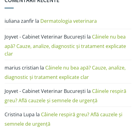
COMENTARII RECENTE
ciuperca
pisică
Râia
(FAVN):
la
ghid
câini
complet
în
poze:
iuliana zanfir
la
Dermatologia veterinara
cum
o
deosebești
de
Joyvet - Cabinet Veterinar București
la
Câinele nu bea
alergie
sau
dermatită
apă? Cauze, analize, diagnostic și tratament explicate
clar
marius cristian
la
Câinele nu bea apă? Cauze, analize,
diagnostic și tratament explicate clar
Joyvet - Cabinet Veterinar București
la
Câinele respiră
greu? Află cauzele și semnele de urgență
Cristina Lupa
la
Câinele respiră greu? Află cauzele și
semnele de urgență