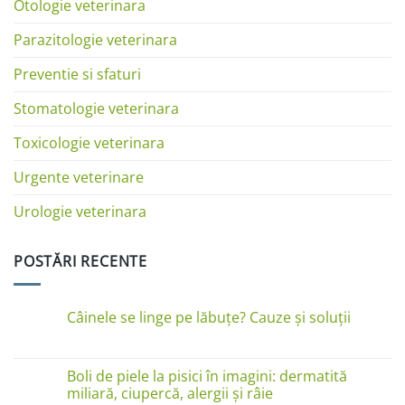
Otologie veterinara
Parazitologie veterinara
Preventie si sfaturi
Stomatologie veterinara
Toxicologie veterinara
Urgente veterinare
Urologie veterinara
POSTĂRI RECENTE
Câinele se linge pe lăbuțe? Cauze și soluții
Niciun
comentariu
la
Câinele
Boli de piele la pisici în imagini: dermatită
se
miliară, ciupercă, alergii și râie
linge