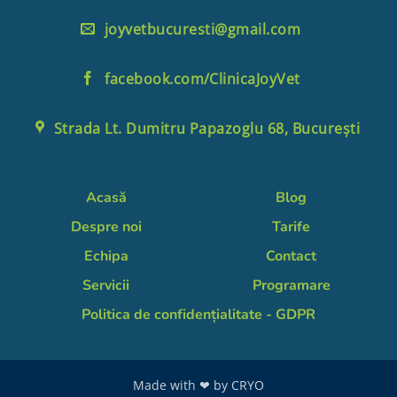
joyvetbucuresti@gmail.com
facebook.com/ClinicaJoyVet
Strada Lt. Dumitru Papazoglu 68, București
Acasă
Blog
Despre noi
Tarife
Echipa
Contact
Servicii
Programare
Politica de confidențialitate - GDPR
Made with ❤ by
CRYO