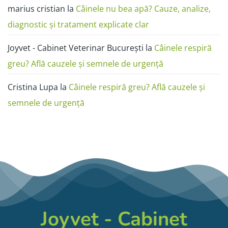
marius cristian
la
Câinele nu bea apă? Cauze, analize,
diagnostic și tratament explicate clar
Joyvet - Cabinet Veterinar București
la
Câinele respiră
greu? Află cauzele și semnele de urgență
Cristina Lupa
la
Câinele respiră greu? Află cauzele și
semnele de urgență
Joyvet - Cabinet