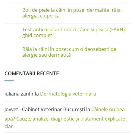
pe
Niciun
lăbuțe?
comentariu
Cauze
Boli de piele la câini în poze: dermatita, râia,
la
și
Boli
alergia, ciuperca
soluții
de
piele
Niciun
la
comentariu
Test anticorpi antirabici câine și pisică (FAVN):
pisici
la
în
Boli
ghid complet
imagini:
de
dermatită
piele
Niciun
miliară,
la
comentariu
Râia la câini în poze: cum o deosebești de
ciupercă,
câini
la
alergii
în
Test
alergie sau dermatită
și
poze:
anticorpi
râie
dermatita,
antirabici
Niciun
râia,
câine
comentariu
alergia,
și
la
COMENTARII RECENTE
ciuperca
pisică
Râia
(FAVN):
la
ghid
câini
complet
în
poze:
iuliana zanfir
la
Dermatologia veterinara
cum
o
deosebești
de
Joyvet - Cabinet Veterinar București
la
Câinele nu bea
alergie
sau
dermatită
apă? Cauze, analize, diagnostic și tratament explicate
clar