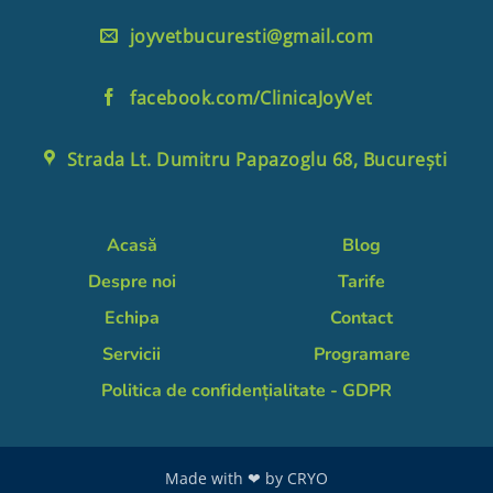
joyvetbucuresti@gmail.com
facebook.com/ClinicaJoyVet
Strada Lt. Dumitru Papazoglu 68, București
Acasă
Blog
Despre noi
Tarife
Echipa
Contact
Servicii
Programare
Politica de confidențialitate - GDPR
Made with ❤ by
CRYO