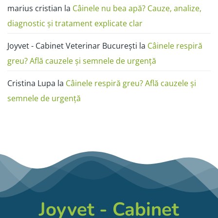
marius cristian
la
Câinele nu bea apă? Cauze, analize,
diagnostic și tratament explicate clar
Joyvet - Cabinet Veterinar București
la
Câinele respiră
greu? Află cauzele și semnele de urgență
Cristina Lupa
la
Câinele respiră greu? Află cauzele și
semnele de urgență
Joyvet - Cabinet