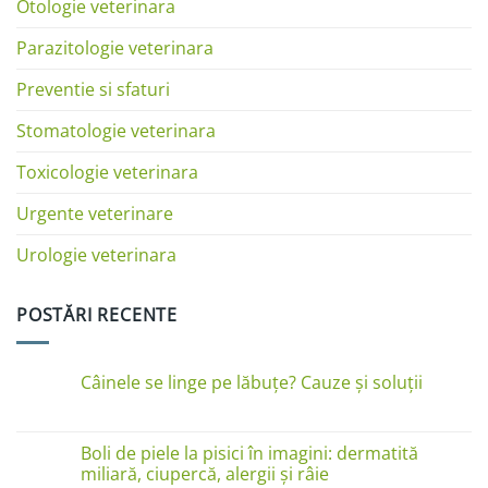
Otologie veterinara
Parazitologie veterinara
Preventie si sfaturi
Stomatologie veterinara
Toxicologie veterinara
Urgente veterinare
Urologie veterinara
POSTĂRI RECENTE
Câinele se linge pe lăbuțe? Cauze și soluții
Niciun
comentariu
la
Câinele
Boli de piele la pisici în imagini: dermatită
se
miliară, ciupercă, alergii și râie
linge