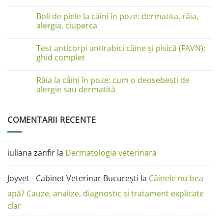
pe
Niciun
lăbuțe?
comentariu
Cauze
Boli de piele la câini în poze: dermatita, râia,
la
și
Boli
alergia, ciuperca
soluții
de
piele
Niciun
la
comentariu
Test anticorpi antirabici câine și pisică (FAVN):
pisici
la
în
Boli
ghid complet
imagini:
de
dermatită
piele
Niciun
miliară,
la
comentariu
Râia la câini în poze: cum o deosebești de
ciupercă,
câini
la
alergii
în
Test
alergie sau dermatită
și
poze:
anticorpi
râie
dermatita,
antirabici
Niciun
râia,
câine
comentariu
alergia,
și
la
COMENTARII RECENTE
ciuperca
pisică
Râia
(FAVN):
la
ghid
câini
complet
în
poze:
iuliana zanfir
la
Dermatologia veterinara
cum
o
deosebești
de
Joyvet - Cabinet Veterinar București
la
Câinele nu bea
alergie
sau
dermatită
apă? Cauze, analize, diagnostic și tratament explicate
clar