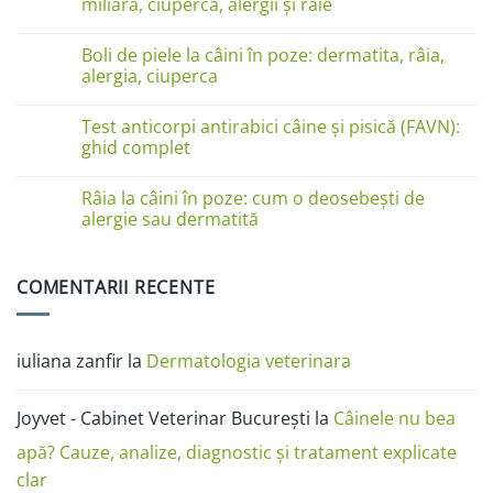
miliară, ciupercă, alergii și râie
linge
pe
Niciun
lăbuțe?
comentariu
Cauze
Boli de piele la câini în poze: dermatita, râia,
la
și
Boli
alergia, ciuperca
soluții
de
piele
Niciun
la
comentariu
Test anticorpi antirabici câine și pisică (FAVN):
pisici
la
în
Boli
ghid complet
imagini:
de
dermatită
piele
Niciun
miliară,
la
comentariu
Râia la câini în poze: cum o deosebești de
ciupercă,
câini
la
alergii
în
Test
alergie sau dermatită
și
poze:
anticorpi
râie
dermatita,
antirabici
Niciun
râia,
câine
comentariu
alergia,
și
la
COMENTARII RECENTE
ciuperca
pisică
Râia
(FAVN):
la
ghid
câini
complet
în
poze:
iuliana zanfir
la
Dermatologia veterinara
cum
o
deosebești
de
Joyvet - Cabinet Veterinar București
la
Câinele nu bea
alergie
sau
dermatită
apă? Cauze, analize, diagnostic și tratament explicate
clar