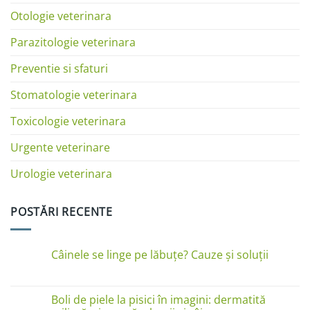
Otologie veterinara
Parazitologie veterinara
Preventie si sfaturi
Stomatologie veterinara
Toxicologie veterinara
Urgente veterinare
Urologie veterinara
POSTĂRI RECENTE
Câinele se linge pe lăbuțe? Cauze și soluții
Niciun
comentariu
la
Câinele
Boli de piele la pisici în imagini: dermatită
se