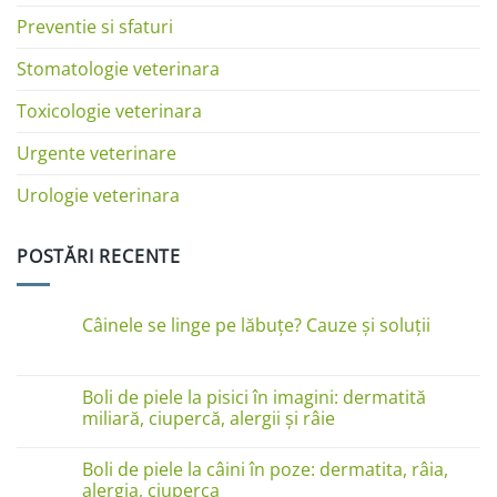
Preventie si sfaturi
Stomatologie veterinara
Toxicologie veterinara
Urgente veterinare
Urologie veterinara
POSTĂRI RECENTE
Câinele se linge pe lăbuțe? Cauze și soluții
Niciun
comentariu
la
Câinele
Boli de piele la pisici în imagini: dermatită
se
miliară, ciupercă, alergii și râie
linge
pe
Niciun
lăbuțe?
comentariu
Cauze
Boli de piele la câini în poze: dermatita, râia,
la
și
Boli
alergia, ciuperca
soluții