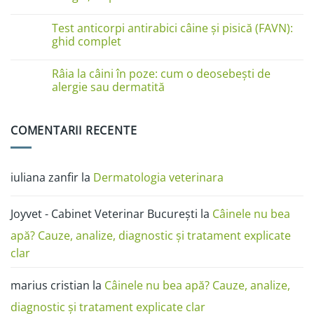
de
piele
Niciun
la
comentariu
Test anticorpi antirabici câine și pisică (FAVN):
pisici
la
în
Boli
ghid complet
imagini:
de
dermatită
piele
Niciun
miliară,
la
comentariu
Râia la câini în poze: cum o deosebești de
ciupercă,
câini
la
alergii
în
Test
alergie sau dermatită
și
poze:
anticorpi
râie
dermatita,
antirabici
Niciun
râia,
câine
comentariu
alergia,
și
la
COMENTARII RECENTE
ciuperca
pisică
Râia
(FAVN):
la
ghid
câini
complet
în
poze:
iuliana zanfir
la
Dermatologia veterinara
cum
o
deosebești
de
Joyvet - Cabinet Veterinar București
la
Câinele nu bea
alergie
sau
dermatită
apă? Cauze, analize, diagnostic și tratament explicate
clar
marius cristian
la
Câinele nu bea apă? Cauze, analize,
diagnostic și tratament explicate clar