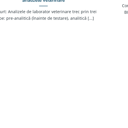
analizele veterinare
Co
urt: Analizele de laborator veterinare trec prin trei
B
pe: pre-analitică (înainte de testare), analitică [...]