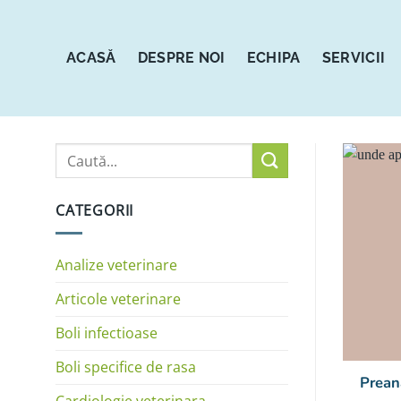
Sari
la
conținut
ACASĂ
DESPRE NOI
ECHIPA
SERVICII
CATEGORII
Analize veterinare
Articole veterinare
Boli infectioase
Boli specifice de rasa
Preana
Cardiologie veterinara