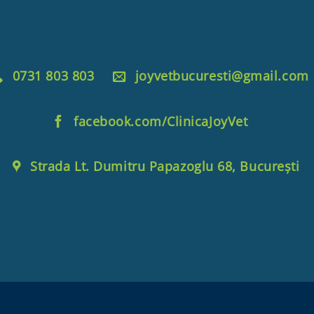
0731 803 803
joyvetbucuresti@gmail.com
facebook.com/ClinicaJoyVet
Strada Lt. Dumitru Papazoglu 68, București