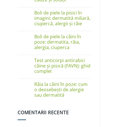
Niciun
comentariu
Boli de piele la pisici în
la
Câinele
imagini: dermatită miliară,
se
ciupercă, alergii și râie
linge
pe
Niciun
lăbuțe?
comentariu
Cauze
Boli de piele la câini în
la
și
Boli
poze: dermatita, râia,
soluții
de
alergia, ciuperca
piele
la
Niciun
pisici
comentariu
în
Test anticorpi antirabici
la
imagini:
Boli
câine și pisică (FAVN): ghid
dermatită
de
complet
miliară,
piele
ciupercă,
la
Niciun
alergii
câini
comentariu
și
în
Râia la câini în poze: cum
la
râie
poze:
Test
o deosebești de alergie
dermatita,
anticorpi
sau dermatită
râia,
antirabici
alergia,
câine
Niciun
ciuperca
și
comentariu
pisică
la
(FAVN):
COMENTARII RECENTE
Râia
ghid
la
complet
câini
în