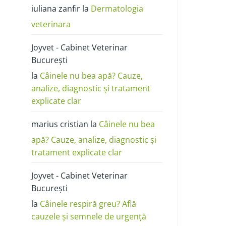
poze:
iuliana zanfir
la
Dermatologia
cum
o
deosebești
veterinara
de
alergie
sau
Joyvet - Cabinet Veterinar
dermatită
București
la
Câinele nu bea apă? Cauze,
analize, diagnostic și tratament
explicate clar
marius cristian
la
Câinele nu bea
apă? Cauze, analize, diagnostic și
tratament explicate clar
Joyvet - Cabinet Veterinar
București
la
Câinele respiră greu? Află
cauzele și semnele de urgență