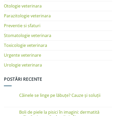
Otologie veterinara
Parazitologie veterinara
Preventie si sfaturi
Stomatologie veterinara
Toxicologie veterinara
Urgente veterinare
Urologie veterinara
POSTĂRI RECENTE
Câinele se linge pe lăbuțe? Cauze și soluții
Niciun
comentariu
la
Câinele
Boli de piele la pisici în imagini: dermatită
se