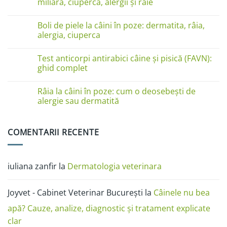
miliară, ciupercă, alergii și râie
linge
pe
Niciun
lăbuțe?
comentariu
Cauze
Boli de piele la câini în poze: dermatita, râia,
la
și
Boli
alergia, ciuperca
soluții
de
piele
Niciun
la
comentariu
Test anticorpi antirabici câine și pisică (FAVN):
pisici
la
în
Boli
ghid complet
imagini:
de
dermatită
piele
Niciun
miliară,
la
comentariu
Râia la câini în poze: cum o deosebești de
ciupercă,
câini
la
alergii
în
Test
alergie sau dermatită
și
poze:
anticorpi
râie
dermatita,
antirabici
Niciun
râia,
câine
comentariu
alergia,
și
la
COMENTARII RECENTE
ciuperca
pisică
Râia
(FAVN):
la
ghid
câini
complet
în
poze:
iuliana zanfir
la
Dermatologia veterinara
cum
o
deosebești
de
Joyvet - Cabinet Veterinar București
la
Câinele nu bea
alergie
sau
dermatită
apă? Cauze, analize, diagnostic și tratament explicate
clar