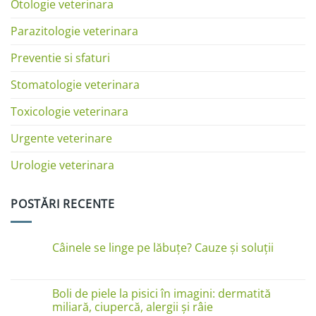
Otologie veterinara
Parazitologie veterinara
Preventie si sfaturi
Stomatologie veterinara
Toxicologie veterinara
Urgente veterinare
Urologie veterinara
POSTĂRI RECENTE
Câinele se linge pe lăbuțe? Cauze și soluții
Niciun
comentariu
la
Câinele
Boli de piele la pisici în imagini: dermatită
se
miliară, ciupercă, alergii și râie
linge