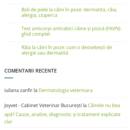
pe
Niciun
lăbuțe?
comentariu
Cauze
Boli de piele la câini în poze: dermatita, râia,
la
și
Boli
alergia, ciuperca
soluții
de
piele
Niciun
la
comentariu
Test anticorpi antirabici câine și pisică (FAVN):
pisici
la
în
Boli
ghid complet
imagini:
de
dermatită
piele
Niciun
miliară,
la
comentariu
Râia la câini în poze: cum o deosebești de
ciupercă,
câini
la
alergii
în
Test
alergie sau dermatită
și
poze:
anticorpi
râie
dermatita,
antirabici
Niciun
râia,
câine
comentariu
alergia,
și
la
COMENTARII RECENTE
ciuperca
pisică
Râia
(FAVN):
la
ghid
câini
complet
în
poze:
iuliana zanfir
la
Dermatologia veterinara
cum
o
deosebești
de
Joyvet - Cabinet Veterinar București
la
Câinele nu bea
alergie
sau
dermatită
apă? Cauze, analize, diagnostic și tratament explicate
clar