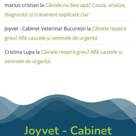
marius cristian
la
Câinele nu bea apă? Cauze, analize,
diagnostic și tratament explicate clar
Joyvet - Cabinet Veterinar București
la
Câinele respiră
greu? Află cauzele și semnele de urgență
Cristina Lupa
la
Câinele respiră greu? Află cauzele și
semnele de urgență
Joyvet - Cabinet