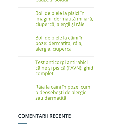
Niciun
comentariu
Boli de piele la pisici în
la
Câinele
imagini: dermatită miliară,
se
ciupercă, alergii și râie
linge
pe
Niciun
lăbuțe?
comentariu
Cauze
Boli de piele la câini în
la
și
Boli
poze: dermatita, râia,
soluții
de
alergia, ciuperca
piele
la
Niciun
pisici
comentariu
în
Test anticorpi antirabici
la
imagini:
Boli
câine și pisică (FAVN): ghid
dermatită
de
complet
miliară,
piele
ciupercă,
la
Niciun
alergii
câini
comentariu
și
în
Râia la câini în poze: cum
la
râie
poze:
Test
o deosebești de alergie
dermatita,
anticorpi
sau dermatită
râia,
antirabici
alergia,
câine
Niciun
ciuperca
și
comentariu
pisică
la
(FAVN):
COMENTARII RECENTE
Râia
ghid
la
complet
câini
în