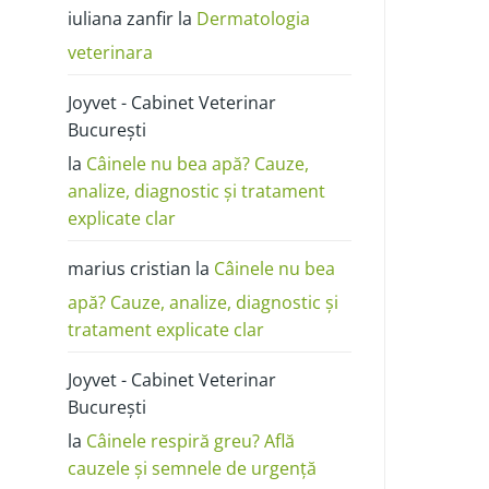
poze:
iuliana zanfir
la
Dermatologia
cum
o
deosebești
veterinara
de
alergie
sau
Joyvet - Cabinet Veterinar
dermatită
București
la
Câinele nu bea apă? Cauze,
analize, diagnostic și tratament
explicate clar
marius cristian
la
Câinele nu bea
apă? Cauze, analize, diagnostic și
tratament explicate clar
Joyvet - Cabinet Veterinar
București
la
Câinele respiră greu? Află
cauzele și semnele de urgență