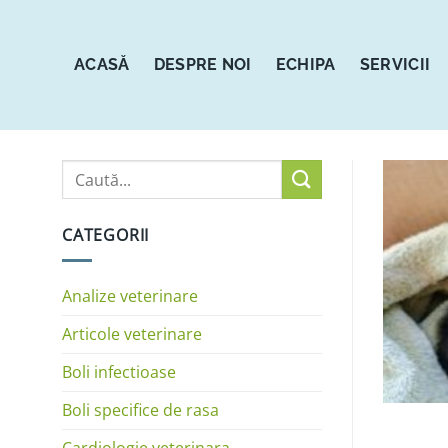
Sari
la
conținut
ACASĂ
DESPRE NOI
ECHIPA
SERVICII
CATEGORII
Analize veterinare
Articole veterinare
Boli infectioase
Boli specifice de rasa
Cardiologie veterinara