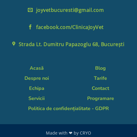
joyvetbucuresti@gmail.com
facebook.com/ClinicaJoyVet
Strada Lt. Dumitru Papazoglu 68, București
Acasă
Blog
Despre noi
Tarife
Echipa
Contact
Servicii
Programare
Politica de confidențialitate - GDPR
Made with ❤ by
CRYO