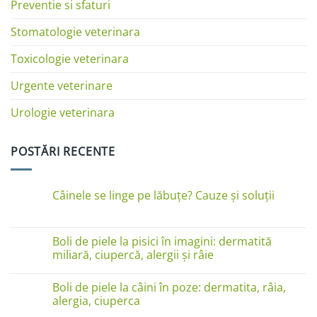
Preventie si sfaturi
Stomatologie veterinara
Toxicologie veterinara
Urgente veterinare
Urologie veterinara
POSTĂRI RECENTE
Câinele se linge pe lăbuțe? Cauze și soluții
Niciun
comentariu
la
Câinele
Boli de piele la pisici în imagini: dermatită
se
miliară, ciupercă, alergii și râie
linge
pe
Niciun
lăbuțe?
comentariu
Cauze
Boli de piele la câini în poze: dermatita, râia,
la
și
Boli
alergia, ciuperca
soluții
de
piele
Niciun