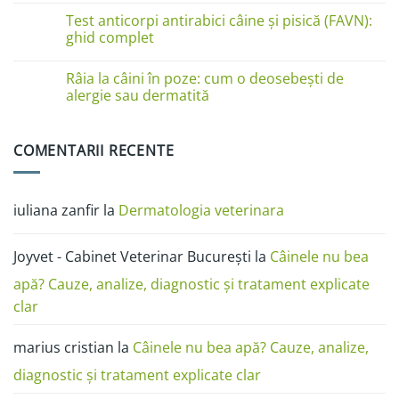
la
comentariu
Test anticorpi antirabici câine și pisică (FAVN):
pisici
la
în
Boli
ghid complet
imagini:
de
dermatită
piele
Niciun
miliară,
la
comentariu
Râia la câini în poze: cum o deosebești de
ciupercă,
câini
la
alergii
în
Test
alergie sau dermatită
și
poze:
anticorpi
râie
dermatita,
antirabici
Niciun
râia,
câine
comentariu
alergia,
și
la
COMENTARII RECENTE
ciuperca
pisică
Râia
(FAVN):
la
ghid
câini
complet
în
poze:
iuliana zanfir
la
Dermatologia veterinara
cum
o
deosebești
de
Joyvet - Cabinet Veterinar București
la
Câinele nu bea
alergie
sau
dermatită
apă? Cauze, analize, diagnostic și tratament explicate
clar
marius cristian
la
Câinele nu bea apă? Cauze, analize,
diagnostic și tratament explicate clar