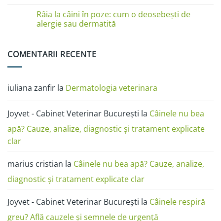
dermatită
piele
Niciun
miliară,
la
comentariu
Râia la câini în poze: cum o deosebești de
ciupercă,
câini
la
alergii
în
Test
alergie sau dermatită
și
poze:
anticorpi
râie
dermatita,
antirabici
Niciun
râia,
câine
comentariu
alergia,
și
la
COMENTARII RECENTE
ciuperca
pisică
Râia
(FAVN):
la
ghid
câini
complet
în
poze:
iuliana zanfir
la
Dermatologia veterinara
cum
o
deosebești
de
Joyvet - Cabinet Veterinar București
la
Câinele nu bea
alergie
sau
dermatită
apă? Cauze, analize, diagnostic și tratament explicate
clar
marius cristian
la
Câinele nu bea apă? Cauze, analize,
diagnostic și tratament explicate clar
Joyvet - Cabinet Veterinar București
la
Câinele respiră
greu? Află cauzele și semnele de urgență