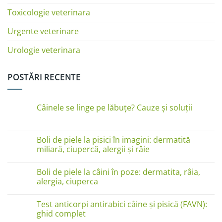
Toxicologie veterinara
Urgente veterinare
Urologie veterinara
POSTĂRI RECENTE
Câinele se linge pe lăbuțe? Cauze și soluții
Niciun
comentariu
la
Câinele
Boli de piele la pisici în imagini: dermatită
se
miliară, ciupercă, alergii și râie
linge
pe
Niciun
lăbuțe?
comentariu
Cauze
Boli de piele la câini în poze: dermatita, râia,
la
și
Boli
alergia, ciuperca
soluții
de
piele
Niciun
la
comentariu
Test anticorpi antirabici câine și pisică (FAVN):
pisici
la
în
Boli
ghid complet
imagini:
de