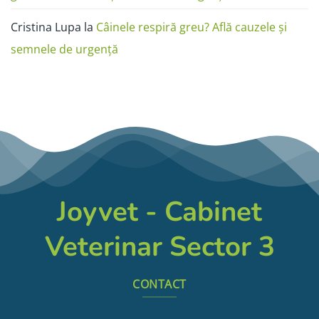
Cristina Lupa
la
Câinele respiră greu? Află cauzele și
semnele de urgență
Joyvet - Cabinet
Veterinar Sector 3
CONTACT