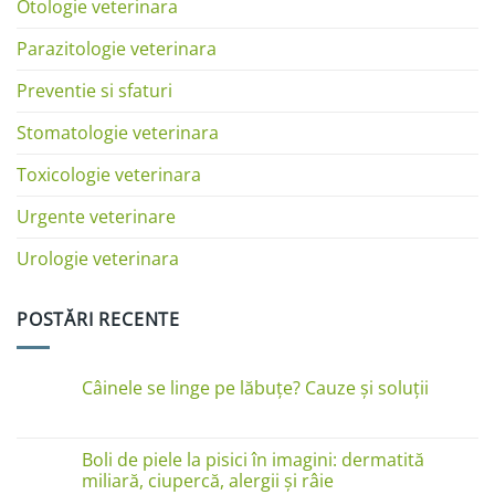
Otologie veterinara
Parazitologie veterinara
Preventie si sfaturi
Stomatologie veterinara
Toxicologie veterinara
Urgente veterinare
Urologie veterinara
POSTĂRI RECENTE
Câinele se linge pe lăbuțe? Cauze și soluții
Niciun
comentariu
la
Câinele
Boli de piele la pisici în imagini: dermatită
se
miliară, ciupercă, alergii și râie
linge