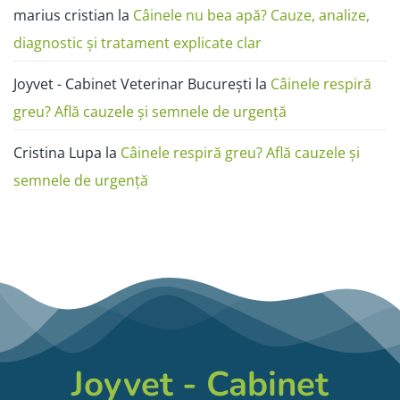
marius cristian
la
Câinele nu bea apă? Cauze, analize,
diagnostic și tratament explicate clar
Joyvet - Cabinet Veterinar București
la
Câinele respiră
greu? Află cauzele și semnele de urgență
Cristina Lupa
la
Câinele respiră greu? Află cauzele și
semnele de urgență
Joyvet - Cabinet