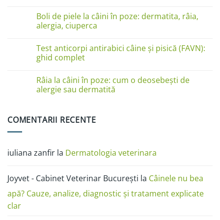
pe
Niciun
lăbuțe?
comentariu
Cauze
Boli de piele la câini în poze: dermatita, râia,
la
și
Boli
alergia, ciuperca
soluții
de
piele
Niciun
la
comentariu
Test anticorpi antirabici câine și pisică (FAVN):
pisici
la
în
Boli
ghid complet
imagini:
de
dermatită
piele
Niciun
miliară,
la
comentariu
Râia la câini în poze: cum o deosebești de
ciupercă,
câini
la
alergii
în
Test
alergie sau dermatită
și
poze:
anticorpi
râie
dermatita,
antirabici
Niciun
râia,
câine
comentariu
alergia,
și
la
COMENTARII RECENTE
ciuperca
pisică
Râia
(FAVN):
la
ghid
câini
complet
în
poze:
iuliana zanfir
la
Dermatologia veterinara
cum
o
deosebești
de
Joyvet - Cabinet Veterinar București
la
Câinele nu bea
alergie
sau
dermatită
apă? Cauze, analize, diagnostic și tratament explicate
clar