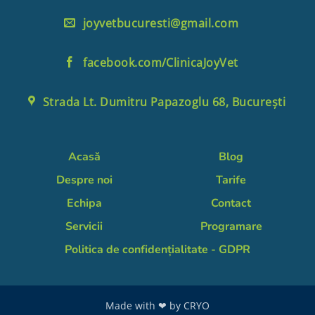
joyvetbucuresti@gmail.com
facebook.com/ClinicaJoyVet
Strada Lt. Dumitru Papazoglu 68, București
Acasă
Blog
Despre noi
Tarife
Echipa
Contact
Servicii
Programare
Politica de confidențialitate - GDPR
Made with ❤ by
CRYO