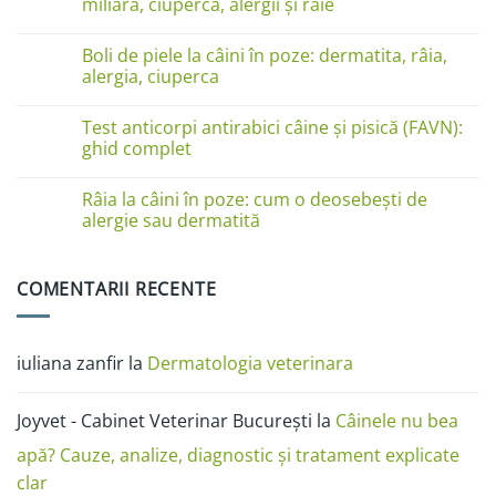
miliară, ciupercă, alergii și râie
linge
pe
Niciun
lăbuțe?
comentariu
Cauze
Boli de piele la câini în poze: dermatita, râia,
la
și
Boli
alergia, ciuperca
soluții
de
piele
Niciun
la
comentariu
Test anticorpi antirabici câine și pisică (FAVN):
pisici
la
în
Boli
ghid complet
imagini:
de
dermatită
piele
Niciun
miliară,
la
comentariu
Râia la câini în poze: cum o deosebești de
ciupercă,
câini
la
alergii
în
Test
alergie sau dermatită
și
poze:
anticorpi
râie
dermatita,
antirabici
Niciun
râia,
câine
comentariu
alergia,
și
la
COMENTARII RECENTE
ciuperca
pisică
Râia
(FAVN):
la
ghid
câini
complet
în
poze:
iuliana zanfir
la
Dermatologia veterinara
cum
o
deosebești
de
Joyvet - Cabinet Veterinar București
la
Câinele nu bea
alergie
sau
dermatită
apă? Cauze, analize, diagnostic și tratament explicate
clar