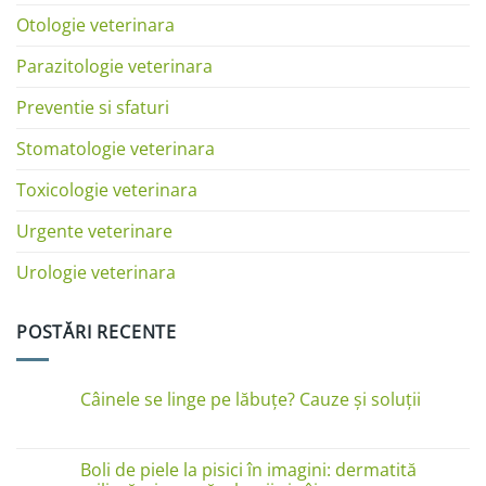
Otologie veterinara
Parazitologie veterinara
Preventie si sfaturi
Stomatologie veterinara
Toxicologie veterinara
Urgente veterinare
Urologie veterinara
POSTĂRI RECENTE
Câinele se linge pe lăbuțe? Cauze și soluții
Niciun
comentariu
la
Câinele
Boli de piele la pisici în imagini: dermatită
se