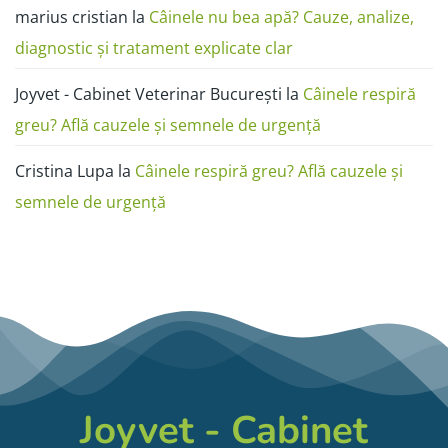
marius cristian
la
Câinele nu bea apă? Cauze, analize,
diagnostic și tratament explicate clar
Joyvet - Cabinet Veterinar București
la
Câinele respiră
greu? Află cauzele și semnele de urgență
Cristina Lupa
la
Câinele respiră greu? Află cauzele și
semnele de urgență
Joyvet - Cabinet