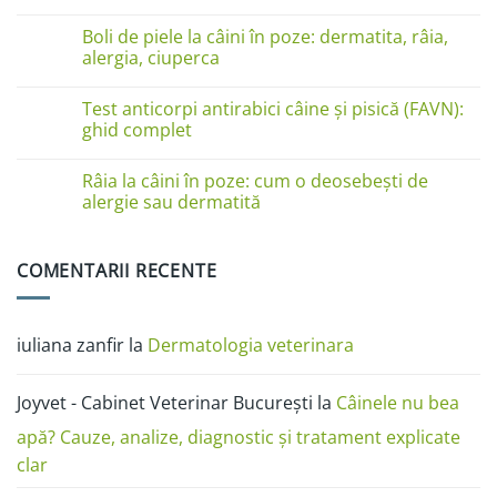
pe
Niciun
lăbuțe?
comentariu
Cauze
Boli de piele la câini în poze: dermatita, râia,
la
și
Boli
alergia, ciuperca
soluții
de
piele
Niciun
la
comentariu
Test anticorpi antirabici câine și pisică (FAVN):
pisici
la
în
Boli
ghid complet
imagini:
de
dermatită
piele
Niciun
miliară,
la
comentariu
Râia la câini în poze: cum o deosebești de
ciupercă,
câini
la
alergii
în
Test
alergie sau dermatită
și
poze:
anticorpi
râie
dermatita,
antirabici
Niciun
râia,
câine
comentariu
alergia,
și
la
COMENTARII RECENTE
ciuperca
pisică
Râia
(FAVN):
la
ghid
câini
complet
în
poze:
iuliana zanfir
la
Dermatologia veterinara
cum
o
deosebești
de
Joyvet - Cabinet Veterinar București
la
Câinele nu bea
alergie
sau
dermatită
apă? Cauze, analize, diagnostic și tratament explicate
clar