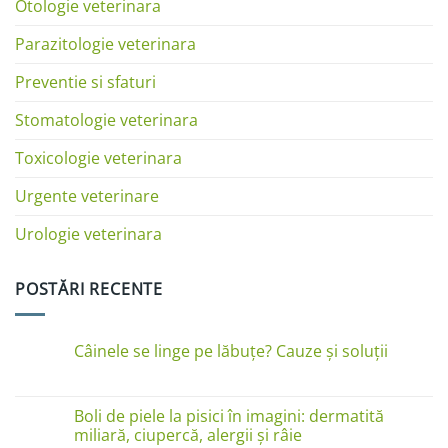
Otologie veterinara
Parazitologie veterinara
Preventie si sfaturi
Stomatologie veterinara
Toxicologie veterinara
Urgente veterinare
Urologie veterinara
POSTĂRI RECENTE
Câinele se linge pe lăbuțe? Cauze și soluții
Niciun
comentariu
la
Câinele
Boli de piele la pisici în imagini: dermatită
se
miliară, ciupercă, alergii și râie
linge