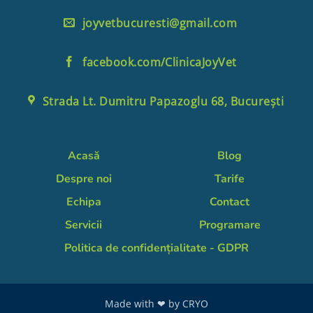
joyvetbucuresti@gmail.com
facebook.com/ClinicaJoyVet
Strada Lt. Dumitru Papazoglu 68, București
Acasă
Blog
Despre noi
Tarife
Echipa
Contact
Servicii
Programare
Politica de confidențialitate - GDPR
Made with ❤ by
CRYO