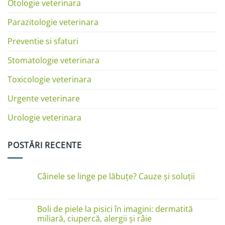
Otologie veterinara
Parazitologie veterinara
Preventie si sfaturi
Stomatologie veterinara
Toxicologie veterinara
Urgente veterinare
Urologie veterinara
POSTĂRI RECENTE
Câinele se linge pe lăbuțe? Cauze și soluții
Niciun
comentariu
la
Câinele
Boli de piele la pisici în imagini: dermatită
se
miliară, ciupercă, alergii și râie
linge