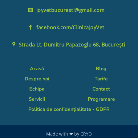
joyvetbucuresti@gmail.com
facebook.com/ClinicaJoyVet
Strada Lt. Dumitru Papazoglu 68, București
Acasă
Blog
Despre noi
Tarife
Echipa
Contact
Servicii
Programare
Politica de confidențialitate - GDPR
Made with ❤ by
CRYO