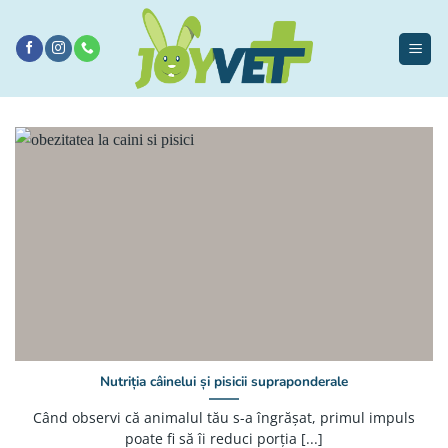
Sari
la
conținut
Nutriția câinelui și pisicii supraponderale
Când observi că animalul tău s-a îngrășat, primul impuls
poate fi să îi reduci porția [...]