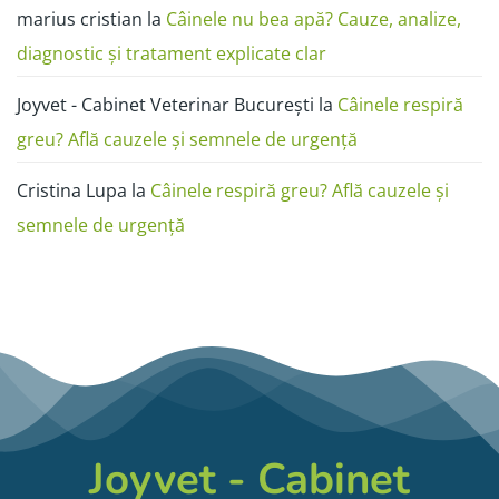
marius cristian
la
Câinele nu bea apă? Cauze, analize,
diagnostic și tratament explicate clar
Joyvet - Cabinet Veterinar București
la
Câinele respiră
greu? Află cauzele și semnele de urgență
Cristina Lupa
la
Câinele respiră greu? Află cauzele și
semnele de urgență
Joyvet - Cabinet