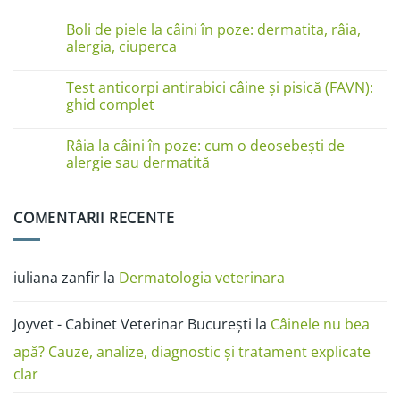
pe
Niciun
lăbuțe?
comentariu
Cauze
Boli de piele la câini în poze: dermatita, râia,
la
și
Boli
alergia, ciuperca
soluții
de
piele
Niciun
la
comentariu
Test anticorpi antirabici câine și pisică (FAVN):
pisici
la
în
Boli
ghid complet
imagini:
de
dermatită
piele
Niciun
miliară,
la
comentariu
Râia la câini în poze: cum o deosebești de
ciupercă,
câini
la
alergii
în
Test
alergie sau dermatită
și
poze:
anticorpi
râie
dermatita,
antirabici
Niciun
râia,
câine
comentariu
alergia,
și
la
COMENTARII RECENTE
ciuperca
pisică
Râia
(FAVN):
la
ghid
câini
complet
în
poze:
iuliana zanfir
la
Dermatologia veterinara
cum
o
deosebești
de
Joyvet - Cabinet Veterinar București
la
Câinele nu bea
alergie
sau
dermatită
apă? Cauze, analize, diagnostic și tratament explicate
clar