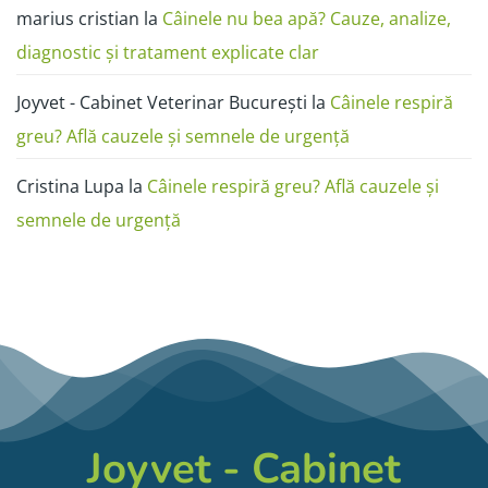
marius cristian
la
Câinele nu bea apă? Cauze, analize,
diagnostic și tratament explicate clar
Joyvet - Cabinet Veterinar București
la
Câinele respiră
greu? Află cauzele și semnele de urgență
Cristina Lupa
la
Câinele respiră greu? Află cauzele și
semnele de urgență
Joyvet - Cabinet