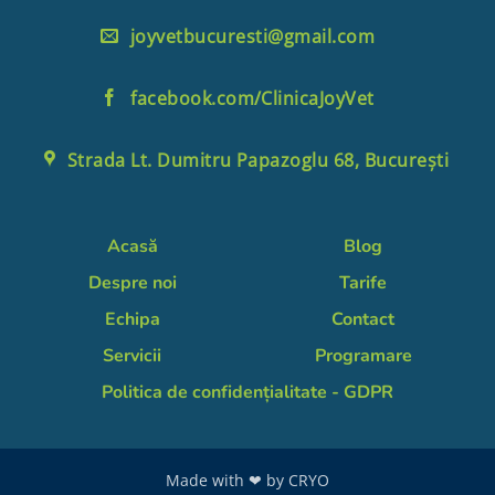
joyvetbucuresti@gmail.com
facebook.com/ClinicaJoyVet
Strada Lt. Dumitru Papazoglu 68, București
Acasă
Blog
Despre noi
Tarife
Echipa
Contact
Servicii
Programare
Politica de confidențialitate - GDPR
Made with ❤ by
CRYO