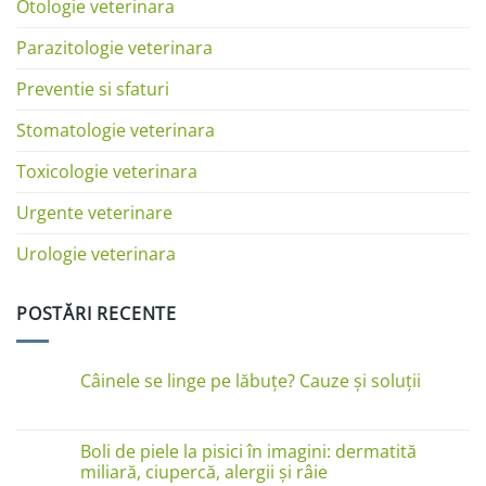
Otologie veterinara
Parazitologie veterinara
Preventie si sfaturi
Stomatologie veterinara
Toxicologie veterinara
Urgente veterinare
Urologie veterinara
POSTĂRI RECENTE
Câinele se linge pe lăbuțe? Cauze și soluții
Niciun
comentariu
la
Câinele
Boli de piele la pisici în imagini: dermatită
se
miliară, ciupercă, alergii și râie
linge