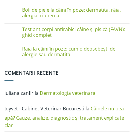
pe
Niciun
lăbuțe?
comentariu
Cauze
Boli de piele la câini în poze: dermatita, râia,
la
și
Boli
alergia, ciuperca
soluții
de
piele
Niciun
la
comentariu
Test anticorpi antirabici câine și pisică (FAVN):
pisici
la
în
Boli
ghid complet
imagini:
de
dermatită
piele
Niciun
miliară,
la
comentariu
Râia la câini în poze: cum o deosebești de
ciupercă,
câini
la
alergii
în
Test
alergie sau dermatită
și
poze:
anticorpi
râie
dermatita,
antirabici
Niciun
râia,
câine
comentariu
alergia,
și
la
COMENTARII RECENTE
ciuperca
pisică
Râia
(FAVN):
la
ghid
câini
complet
în
poze:
iuliana zanfir
la
Dermatologia veterinara
cum
o
deosebești
de
Joyvet - Cabinet Veterinar București
la
Câinele nu bea
alergie
sau
dermatită
apă? Cauze, analize, diagnostic și tratament explicate
clar