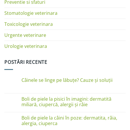
Preventie si sfaturi
Stomatologie veterinara
Toxicologie veterinara
Urgente veterinare
Urologie veterinara
POSTĂRI RECENTE
Câinele se linge pe lăbuțe? Cauze și soluții
Niciun
comentariu
la
Câinele
Boli de piele la pisici în imagini: dermatită
se
miliară, ciupercă, alergii și râie
linge
pe
Niciun
lăbuțe?
comentariu
Cauze
Boli de piele la câini în poze: dermatita, râia,
la
și
Boli
alergia, ciuperca
soluții
de
piele
Niciun