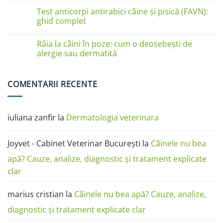
la
comentariu
Test anticorpi antirabici câine și pisică (FAVN):
pisici
la
în
Boli
ghid complet
imagini:
de
dermatită
piele
Niciun
miliară,
la
comentariu
Râia la câini în poze: cum o deosebești de
ciupercă,
câini
la
alergii
în
Test
alergie sau dermatită
și
poze:
anticorpi
râie
dermatita,
antirabici
Niciun
râia,
câine
comentariu
alergia,
și
la
COMENTARII RECENTE
ciuperca
pisică
Râia
(FAVN):
la
ghid
câini
complet
în
poze:
iuliana zanfir
la
Dermatologia veterinara
cum
o
deosebești
de
Joyvet - Cabinet Veterinar București
la
Câinele nu bea
alergie
sau
dermatită
apă? Cauze, analize, diagnostic și tratament explicate
clar
marius cristian
la
Câinele nu bea apă? Cauze, analize,
diagnostic și tratament explicate clar