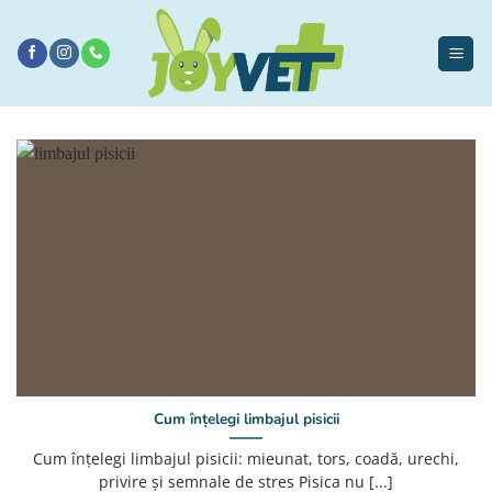
Sari
la
conținut
Cum înțelegi limbajul pisicii
Cum înțelegi limbajul pisicii: mieunat, tors, coadă, urechi,
privire și semnale de stres Pisica nu [...]