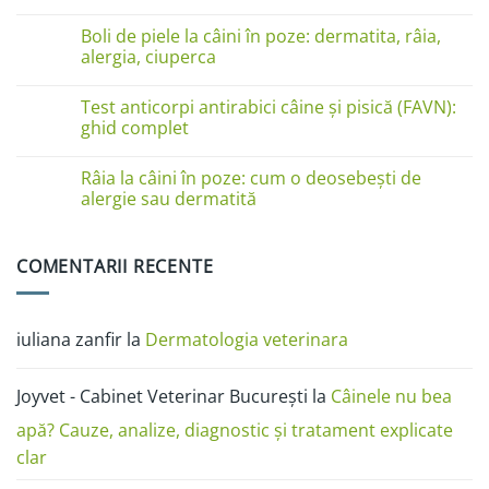
pe
Niciun
lăbuțe?
comentariu
Cauze
Boli de piele la câini în poze: dermatita, râia,
la
și
Boli
alergia, ciuperca
soluții
de
piele
Niciun
la
comentariu
Test anticorpi antirabici câine și pisică (FAVN):
pisici
la
în
Boli
ghid complet
imagini:
de
dermatită
piele
Niciun
miliară,
la
comentariu
Râia la câini în poze: cum o deosebești de
ciupercă,
câini
la
alergii
în
Test
alergie sau dermatită
și
poze:
anticorpi
râie
dermatita,
antirabici
Niciun
râia,
câine
comentariu
alergia,
și
la
COMENTARII RECENTE
ciuperca
pisică
Râia
(FAVN):
la
ghid
câini
complet
în
poze:
iuliana zanfir
la
Dermatologia veterinara
cum
o
deosebești
de
Joyvet - Cabinet Veterinar București
la
Câinele nu bea
alergie
sau
dermatită
apă? Cauze, analize, diagnostic și tratament explicate
clar