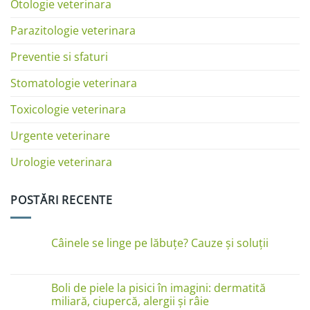
Otologie veterinara
Parazitologie veterinara
Preventie si sfaturi
Stomatologie veterinara
Toxicologie veterinara
Urgente veterinare
Urologie veterinara
POSTĂRI RECENTE
Câinele se linge pe lăbuțe? Cauze și soluții
Niciun
comentariu
la
Câinele
Boli de piele la pisici în imagini: dermatită
se
miliară, ciupercă, alergii și râie
linge