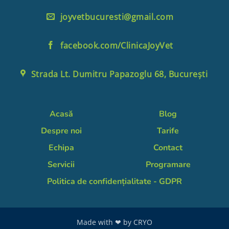
joyvetbucuresti@gmail.com
facebook.com/ClinicaJoyVet
Strada Lt. Dumitru Papazoglu 68, București
Acasă
Blog
Despre noi
Tarife
Echipa
Contact
Servicii
Programare
Politica de confidențialitate - GDPR
Made with ❤ by
CRYO