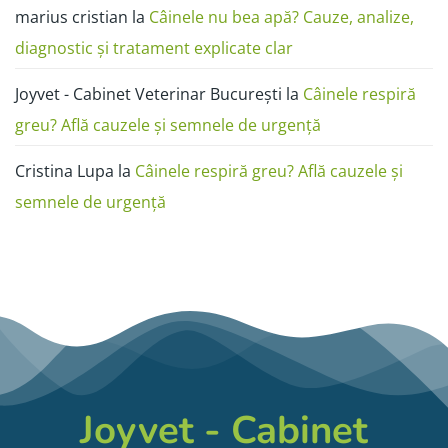
marius cristian
la
Câinele nu bea apă? Cauze, analize,
diagnostic și tratament explicate clar
Joyvet - Cabinet Veterinar București
la
Câinele respiră
greu? Află cauzele și semnele de urgență
Cristina Lupa
la
Câinele respiră greu? Află cauzele și
semnele de urgență
Joyvet - Cabinet