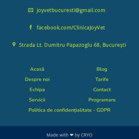
joyvetbucuresti@gmail.com
facebook.com/ClinicaJoyVet
Strada Lt. Dumitru Papazoglu 68, București
Acasă
Blog
Despre noi
Tarife
Echipa
Contact
Servicii
Programare
Politica de confidențialitate - GDPR
Made with ❤ by
CRYO