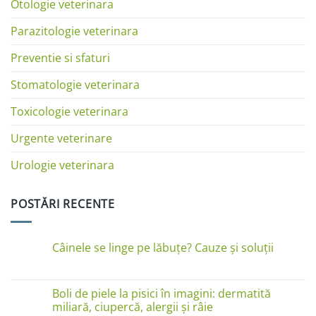
Otologie veterinara
Parazitologie veterinara
Preventie si sfaturi
Stomatologie veterinara
Toxicologie veterinara
Urgente veterinare
Urologie veterinara
POSTĂRI RECENTE
Câinele se linge pe lăbuțe? Cauze și soluții
Niciun
comentariu
la
Câinele
Boli de piele la pisici în imagini: dermatită
se
miliară, ciupercă, alergii și râie
linge