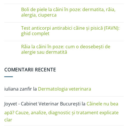
pe
Niciun
lăbuțe?
comentariu
Cauze
Boli de piele la câini în poze: dermatita, râia,
la
și
Boli
alergia, ciuperca
soluții
de
piele
Niciun
la
comentariu
Test anticorpi antirabici câine și pisică (FAVN):
pisici
la
în
Boli
ghid complet
imagini:
de
dermatită
piele
Niciun
miliară,
la
comentariu
Râia la câini în poze: cum o deosebești de
ciupercă,
câini
la
alergii
în
Test
alergie sau dermatită
și
poze:
anticorpi
râie
dermatita,
antirabici
Niciun
râia,
câine
comentariu
alergia,
și
la
COMENTARII RECENTE
ciuperca
pisică
Râia
(FAVN):
la
ghid
câini
complet
în
poze:
iuliana zanfir
la
Dermatologia veterinara
cum
o
deosebești
de
Joyvet - Cabinet Veterinar București
la
Câinele nu bea
alergie
sau
dermatită
apă? Cauze, analize, diagnostic și tratament explicate
clar