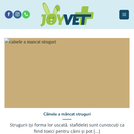
Sari
la
conținut
Câinele a mâncat struguri
Strugurii (și forma lor uscată, stafidele) sunt cunoscuți ca
fiind toxici pentru câini și pot [...]