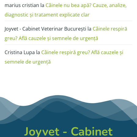
marius cristian
la
Câinele nu bea apă? Cauze, analize,
diagnostic și tratament explicate clar
Joyvet - Cabinet Veterinar București
la
Câinele respiră
greu? Află cauzele și semnele de urgență
Cristina Lupa
la
Câinele respiră greu? Află cauzele și
semnele de urgență
Joyvet - Cabinet