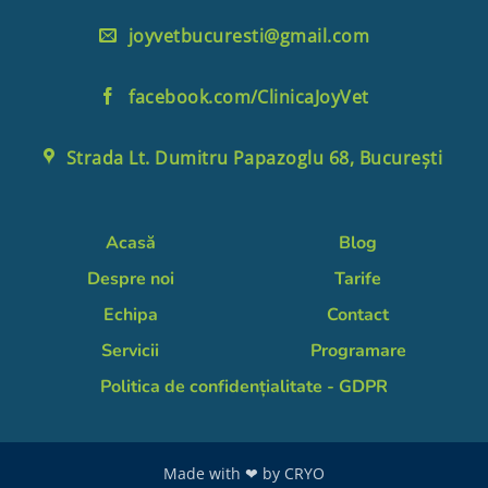
joyvetbucuresti@gmail.com
facebook.com/ClinicaJoyVet
Strada Lt. Dumitru Papazoglu 68, București
Acasă
Blog
Despre noi
Tarife
Echipa
Contact
Servicii
Programare
Politica de confidențialitate - GDPR
Made with ❤ by
CRYO