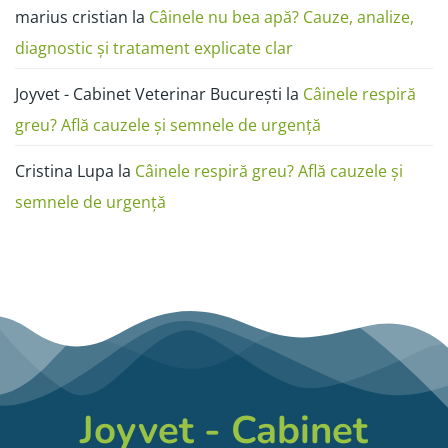
marius cristian
la
Câinele nu bea apă? Cauze, analize,
diagnostic și tratament explicate clar
Joyvet - Cabinet Veterinar București
la
Câinele respiră
greu? Află cauzele și semnele de urgență
Cristina Lupa
la
Câinele respiră greu? Află cauzele și
semnele de urgență
Joyvet - Cabinet