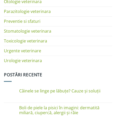
Otologie veterinara
Parazitologie veterinara
Preventie si sfaturi
Stomatologie veterinara
Toxicologie veterinara
Urgente veterinare
Urologie veterinara
POSTĂRI RECENTE
Câinele se linge pe lăbuțe? Cauze și soluții
Niciun
comentariu
la
Câinele
Boli de piele la pisici în imagini: dermatită
se
miliară, ciupercă, alergii și râie
linge