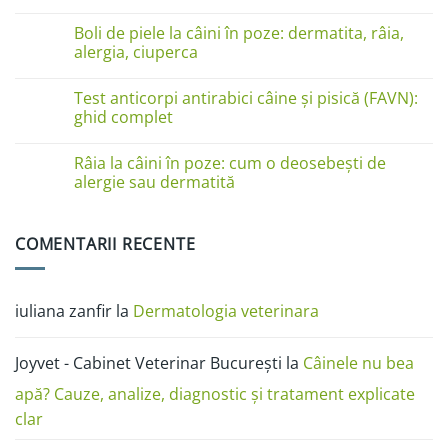
pe
Niciun
lăbuțe?
comentariu
Cauze
Boli de piele la câini în poze: dermatita, râia,
la
și
Boli
alergia, ciuperca
soluții
de
piele
Niciun
la
comentariu
Test anticorpi antirabici câine și pisică (FAVN):
pisici
la
în
Boli
ghid complet
imagini:
de
dermatită
piele
Niciun
miliară,
la
comentariu
Râia la câini în poze: cum o deosebești de
ciupercă,
câini
la
alergii
în
Test
alergie sau dermatită
și
poze:
anticorpi
râie
dermatita,
antirabici
Niciun
râia,
câine
comentariu
alergia,
și
la
COMENTARII RECENTE
ciuperca
pisică
Râia
(FAVN):
la
ghid
câini
complet
în
poze:
iuliana zanfir
la
Dermatologia veterinara
cum
o
deosebești
de
Joyvet - Cabinet Veterinar București
la
Câinele nu bea
alergie
sau
dermatită
apă? Cauze, analize, diagnostic și tratament explicate
clar