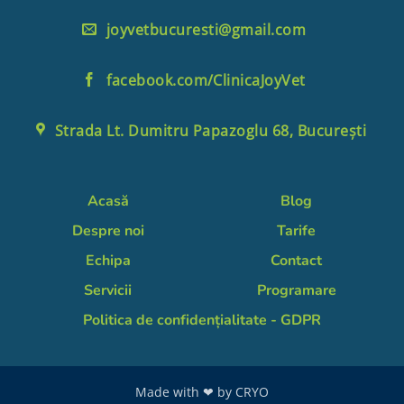
joyvetbucuresti@gmail.com
facebook.com/ClinicaJoyVet
Strada Lt. Dumitru Papazoglu 68, București
Acasă
Blog
Despre noi
Tarife
Echipa
Contact
Servicii
Programare
Politica de confidențialitate - GDPR
Made with ❤ by
CRYO