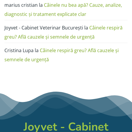
marius cristian
la
Câinele nu bea apă? Cauze, analize,
diagnostic și tratament explicate clar
Joyvet - Cabinet Veterinar București
la
Câinele respiră
greu? Află cauzele și semnele de urgență
Cristina Lupa
la
Câinele respiră greu? Află cauzele și
semnele de urgență
Joyvet - Cabinet