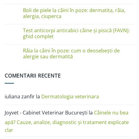
pe
Niciun
lăbuțe?
comentariu
Cauze
Boli de piele la câini în poze: dermatita, râia,
la
și
Boli
alergia, ciuperca
soluții
de
piele
Niciun
la
comentariu
Test anticorpi antirabici câine și pisică (FAVN):
pisici
la
în
Boli
ghid complet
imagini:
de
dermatită
piele
Niciun
miliară,
la
comentariu
Râia la câini în poze: cum o deosebești de
ciupercă,
câini
la
alergii
în
Test
alergie sau dermatită
și
poze:
anticorpi
râie
dermatita,
antirabici
Niciun
râia,
câine
comentariu
alergia,
și
la
COMENTARII RECENTE
ciuperca
pisică
Râia
(FAVN):
la
ghid
câini
complet
în
poze:
iuliana zanfir
la
Dermatologia veterinara
cum
o
deosebești
de
Joyvet - Cabinet Veterinar București
la
Câinele nu bea
alergie
sau
dermatită
apă? Cauze, analize, diagnostic și tratament explicate
clar