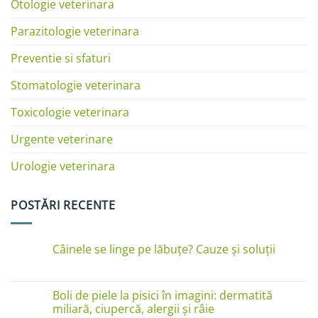
Otologie veterinara
Parazitologie veterinara
Preventie si sfaturi
Stomatologie veterinara
Toxicologie veterinara
Urgente veterinare
Urologie veterinara
POSTĂRI RECENTE
Câinele se linge pe lăbuțe? Cauze și soluții
Niciun
comentariu
la
Câinele
Boli de piele la pisici în imagini: dermatită
se
miliară, ciupercă, alergii și râie
linge