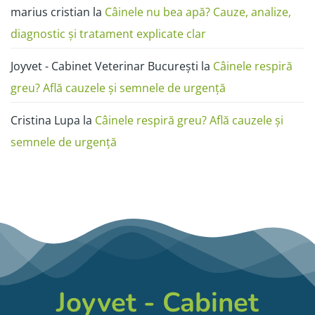
marius cristian
la
Câinele nu bea apă? Cauze, analize,
diagnostic și tratament explicate clar
Joyvet - Cabinet Veterinar București
la
Câinele respiră
greu? Află cauzele și semnele de urgență
Cristina Lupa
la
Câinele respiră greu? Află cauzele și
semnele de urgență
Joyvet - Cabinet