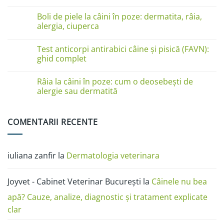
pe
Niciun
lăbuțe?
comentariu
Cauze
Boli de piele la câini în poze: dermatita, râia,
la
și
Boli
alergia, ciuperca
soluții
de
piele
Niciun
la
comentariu
Test anticorpi antirabici câine și pisică (FAVN):
pisici
la
în
Boli
ghid complet
imagini:
de
dermatită
piele
Niciun
miliară,
la
comentariu
Râia la câini în poze: cum o deosebești de
ciupercă,
câini
la
alergii
în
Test
alergie sau dermatită
și
poze:
anticorpi
râie
dermatita,
antirabici
Niciun
râia,
câine
comentariu
alergia,
și
la
COMENTARII RECENTE
ciuperca
pisică
Râia
(FAVN):
la
ghid
câini
complet
în
poze:
iuliana zanfir
la
Dermatologia veterinara
cum
o
deosebești
de
Joyvet - Cabinet Veterinar București
la
Câinele nu bea
alergie
sau
dermatită
apă? Cauze, analize, diagnostic și tratament explicate
clar