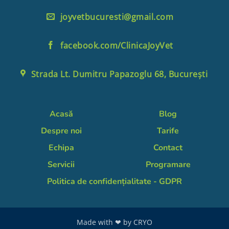
joyvetbucuresti@gmail.com
facebook.com/ClinicaJoyVet
Strada Lt. Dumitru Papazoglu 68, București
Acasă
Blog
Despre noi
Tarife
Echipa
Contact
Servicii
Programare
Politica de confidențialitate - GDPR
Made with ❤ by
CRYO