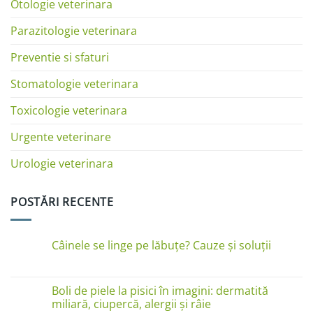
Otologie veterinara
Parazitologie veterinara
Preventie si sfaturi
Stomatologie veterinara
Toxicologie veterinara
Urgente veterinare
Urologie veterinara
POSTĂRI RECENTE
Câinele se linge pe lăbuțe? Cauze și soluții
Niciun
comentariu
la
Câinele
Boli de piele la pisici în imagini: dermatită
se
miliară, ciupercă, alergii și râie
linge