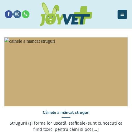
Sari
la
conținut
Câinele a mâncat struguri
Strugurii (și forma lor uscată, stafidele) sunt cunoscuți ca
fiind toxici pentru câini și pot [...]