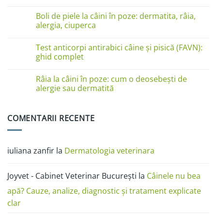
pe
Niciun
lăbuțe?
comentariu
Cauze
Boli de piele la câini în poze: dermatita, râia,
la
și
Boli
alergia, ciuperca
soluții
de
piele
Niciun
la
comentariu
Test anticorpi antirabici câine și pisică (FAVN):
pisici
la
în
Boli
ghid complet
imagini:
de
dermatită
piele
Niciun
miliară,
la
comentariu
Râia la câini în poze: cum o deosebești de
ciupercă,
câini
la
alergii
în
Test
alergie sau dermatită
și
poze:
anticorpi
râie
dermatita,
antirabici
Niciun
râia,
câine
comentariu
alergia,
și
la
COMENTARII RECENTE
ciuperca
pisică
Râia
(FAVN):
la
ghid
câini
complet
în
poze:
iuliana zanfir
la
Dermatologia veterinara
cum
o
deosebești
de
Joyvet - Cabinet Veterinar București
la
Câinele nu bea
alergie
sau
dermatită
apă? Cauze, analize, diagnostic și tratament explicate
clar