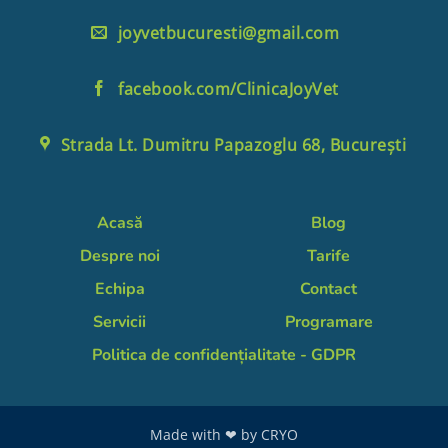
joyvetbucuresti@gmail.com
facebook.com/ClinicaJoyVet
Strada Lt. Dumitru Papazoglu 68, București
Acasă
Blog
Despre noi
Tarife
Echipa
Contact
Servicii
Programare
Politica de confidențialitate - GDPR
Made with ❤ by
CRYO