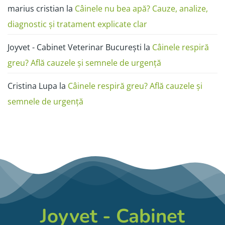
marius cristian
la
Câinele nu bea apă? Cauze, analize,
diagnostic și tratament explicate clar
Joyvet - Cabinet Veterinar București
la
Câinele respiră
greu? Află cauzele și semnele de urgență
Cristina Lupa
la
Câinele respiră greu? Află cauzele și
semnele de urgență
Joyvet - Cabinet