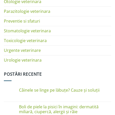
Otologie veterinara
Parazitologie veterinara
Preventie si sfaturi
Stomatologie veterinara
Toxicologie veterinara
Urgente veterinare
Urologie veterinara
POSTĂRI RECENTE
Câinele se linge pe lăbuțe? Cauze și soluții
Niciun
comentariu
la
Câinele
Boli de piele la pisici în imagini: dermatită
se
miliară, ciupercă, alergii și râie
linge