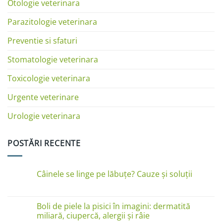
Otologie veterinara
Parazitologie veterinara
Preventie si sfaturi
Stomatologie veterinara
Toxicologie veterinara
Urgente veterinare
Urologie veterinara
POSTĂRI RECENTE
Câinele se linge pe lăbuțe? Cauze și soluții
Niciun
comentariu
la
Câinele
Boli de piele la pisici în imagini: dermatită
se
miliară, ciupercă, alergii și râie
linge