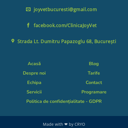
joyvetbucuresti@gmail.com
facebook.com/ClinicaJoyVet
Strada Lt. Dumitru Papazoglu 68, București
Acasă
Blog
Despre noi
Tarife
Echipa
Contact
Servicii
Programare
Politica de confidențialitate - GDPR
Made with ❤ by
CRYO