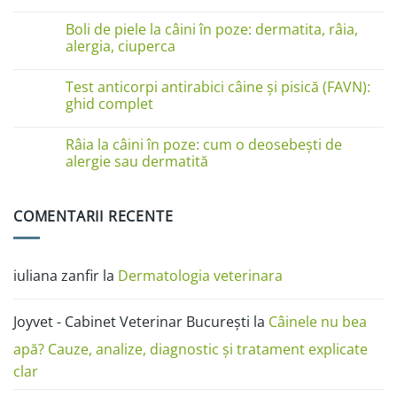
pe
Niciun
lăbuțe?
comentariu
Cauze
Boli de piele la câini în poze: dermatita, râia,
la
și
Boli
alergia, ciuperca
soluții
de
piele
Niciun
la
comentariu
Test anticorpi antirabici câine și pisică (FAVN):
pisici
la
în
Boli
ghid complet
imagini:
de
dermatită
piele
Niciun
miliară,
la
comentariu
Râia la câini în poze: cum o deosebești de
ciupercă,
câini
la
alergii
în
Test
alergie sau dermatită
și
poze:
anticorpi
râie
dermatita,
antirabici
Niciun
râia,
câine
comentariu
alergia,
și
la
COMENTARII RECENTE
ciuperca
pisică
Râia
(FAVN):
la
ghid
câini
complet
în
poze:
iuliana zanfir
la
Dermatologia veterinara
cum
o
deosebești
de
Joyvet - Cabinet Veterinar București
la
Câinele nu bea
alergie
sau
dermatită
apă? Cauze, analize, diagnostic și tratament explicate
clar