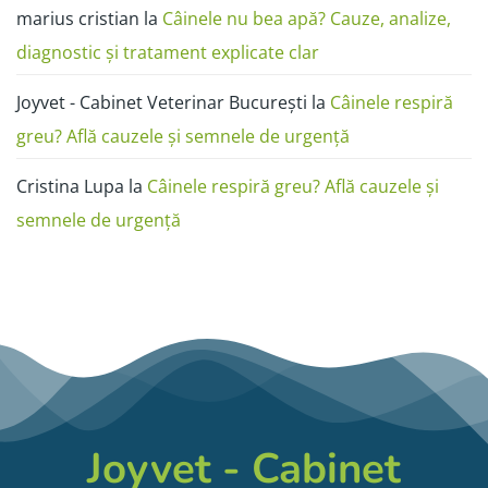
marius cristian
la
Câinele nu bea apă? Cauze, analize,
diagnostic și tratament explicate clar
Joyvet - Cabinet Veterinar București
la
Câinele respiră
greu? Află cauzele și semnele de urgență
Cristina Lupa
la
Câinele respiră greu? Află cauzele și
semnele de urgență
Joyvet - Cabinet