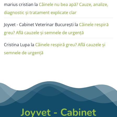
marius cristian
la
Câinele nu bea apă? Cauze, analize,
diagnostic și tratament explicate clar
Joyvet - Cabinet Veterinar București
la
Câinele respiră
greu? Află cauzele și semnele de urgență
Cristina Lupa
la
Câinele respiră greu? Află cauzele și
semnele de urgență
Joyvet - Cabinet