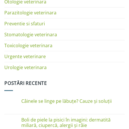
Otologie veterinara
Parazitologie veterinara
Preventie si sfaturi
Stomatologie veterinara
Toxicologie veterinara
Urgente veterinare
Urologie veterinara
POSTĂRI RECENTE
Câinele se linge pe lăbuțe? Cauze și soluții
Niciun
comentariu
la
Câinele
Boli de piele la pisici în imagini: dermatită
se
miliară, ciupercă, alergii și râie
linge