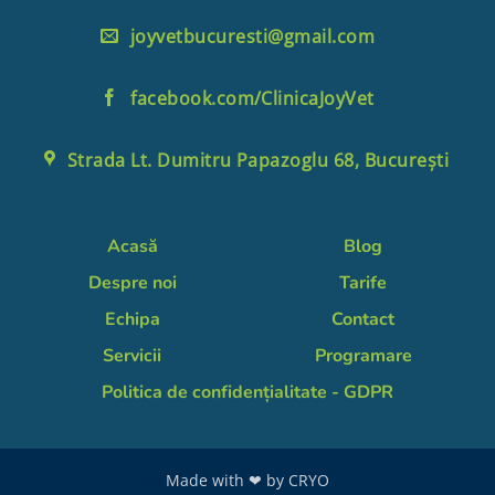
joyvetbucuresti@gmail.com
facebook.com/ClinicaJoyVet
Strada Lt. Dumitru Papazoglu 68, București
Acasă
Blog
Despre noi
Tarife
Echipa
Contact
Servicii
Programare
Politica de confidențialitate - GDPR
Made with ❤ by
CRYO