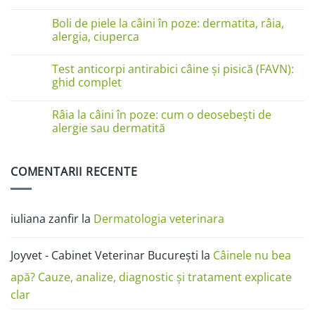
pe
Niciun
lăbuțe?
comentariu
Cauze
Boli de piele la câini în poze: dermatita, râia,
la
și
Boli
alergia, ciuperca
soluții
de
piele
Niciun
la
comentariu
Test anticorpi antirabici câine și pisică (FAVN):
pisici
la
în
Boli
ghid complet
imagini:
de
dermatită
piele
Niciun
miliară,
la
comentariu
Râia la câini în poze: cum o deosebești de
ciupercă,
câini
la
alergii
în
Test
alergie sau dermatită
și
poze:
anticorpi
râie
dermatita,
antirabici
Niciun
râia,
câine
comentariu
alergia,
și
la
COMENTARII RECENTE
ciuperca
pisică
Râia
(FAVN):
la
ghid
câini
complet
în
poze:
iuliana zanfir
la
Dermatologia veterinara
cum
o
deosebești
de
Joyvet - Cabinet Veterinar București
la
Câinele nu bea
alergie
sau
dermatită
apă? Cauze, analize, diagnostic și tratament explicate
clar