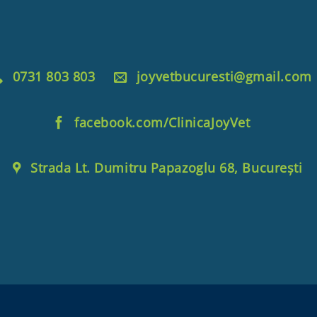
0731 803 803
joyvetbucuresti@gmail.com
facebook.com/ClinicaJoyVet
Strada Lt. Dumitru Papazoglu 68, București