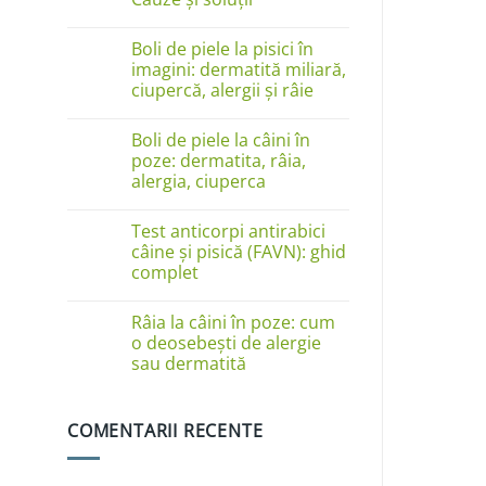
Niciun
comentariu
Boli de piele la pisici în
la
Câinele
imagini: dermatită miliară,
se
ciupercă, alergii și râie
linge
pe
Niciun
lăbuțe?
comentariu
Cauze
Boli de piele la câini în
la
și
Boli
poze: dermatita, râia,
soluții
de
alergia, ciuperca
piele
la
Niciun
pisici
comentariu
în
Test anticorpi antirabici
la
imagini:
Boli
câine și pisică (FAVN): ghid
dermatită
de
complet
miliară,
piele
ciupercă,
la
Niciun
alergii
câini
comentariu
și
în
Râia la câini în poze: cum
la
râie
poze:
Test
o deosebești de alergie
dermatita,
anticorpi
sau dermatită
râia,
antirabici
alergia,
câine
Niciun
ciuperca
și
comentariu
pisică
la
(FAVN):
COMENTARII RECENTE
Râia
ghid
la
complet
câini
în