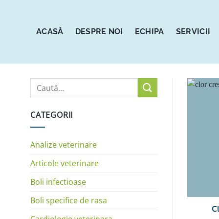
Sari
la
conținut
ACASĂ
DESPRE NOI
ECHIPA
SERVICII
CATEGORII
Analize veterinare
Articole veterinare
Boli infectioase
Boli specifice de rasa
C
Cardiologie veterinara