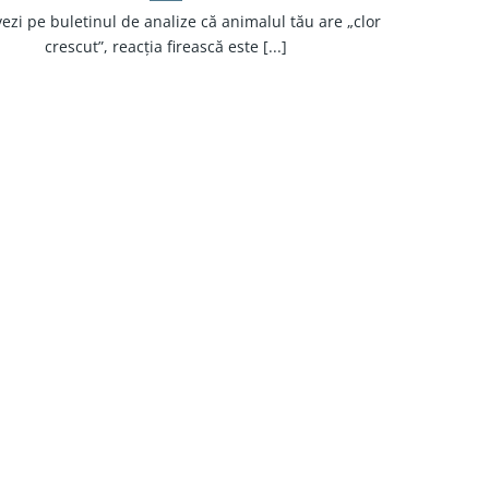
ezi pe buletinul de analize că animalul tău are „clor
crescut”, reacția firească este [...]