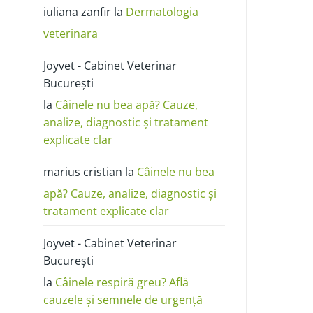
poze:
iuliana zanfir
la
Dermatologia
cum
o
deosebești
veterinara
de
alergie
sau
Joyvet - Cabinet Veterinar
dermatită
București
la
Câinele nu bea apă? Cauze,
analize, diagnostic și tratament
explicate clar
marius cristian
la
Câinele nu bea
apă? Cauze, analize, diagnostic și
tratament explicate clar
Joyvet - Cabinet Veterinar
București
la
Câinele respiră greu? Află
cauzele și semnele de urgență