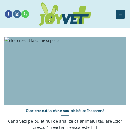
Sari
la
conținut
Clor crescut la câine sau pisică: ce înseamnă
Când vezi pe buletinul de analize că animalul tău are „clor
crescut”, reacția firească este [...]