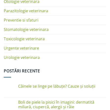
Otologie veterinara
Parazitologie veterinara
Preventie si sfaturi
Stomatologie veterinara
Toxicologie veterinara
Urgente veterinare
Urologie veterinara
POSTĂRI RECENTE
Câinele se linge pe lăbuțe? Cauze și soluții
Niciun
comentariu
la
Câinele
Boli de piele la pisici în imagini: dermatită
se
miliară, ciupercă, alergii și râie
linge