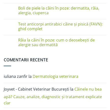
pe
Niciun
lăbuțe?
comentariu
Cauze
Boli de piele la câini în poze: dermatita, râia,
la
și
Boli
alergia, ciuperca
soluții
de
piele
Niciun
la
comentariu
Test anticorpi antirabici câine și pisică (FAVN):
pisici
la
în
Boli
ghid complet
imagini:
de
dermatită
piele
Niciun
miliară,
la
comentariu
Râia la câini în poze: cum o deosebești de
ciupercă,
câini
la
alergii
în
Test
alergie sau dermatită
și
poze:
anticorpi
râie
dermatita,
antirabici
Niciun
râia,
câine
comentariu
alergia,
și
la
COMENTARII RECENTE
ciuperca
pisică
Râia
(FAVN):
la
ghid
câini
complet
în
poze:
iuliana zanfir
la
Dermatologia veterinara
cum
o
deosebești
de
Joyvet - Cabinet Veterinar București
la
Câinele nu bea
alergie
sau
dermatită
apă? Cauze, analize, diagnostic și tratament explicate
clar