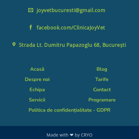
joyvetbucuresti@gmail.com
facebook.com/ClinicaJoyVet
Strada Lt. Dumitru Papazoglu 68, București
Acasă
Blog
Despre noi
Tarife
Echipa
Contact
Servicii
Programare
Politica de confidențialitate - GDPR
Made with ❤ by
CRYO