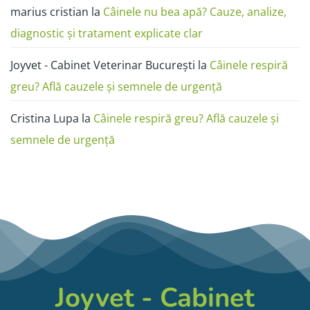
marius cristian
la
Câinele nu bea apă? Cauze, analize,
diagnostic și tratament explicate clar
Joyvet - Cabinet Veterinar București
la
Câinele respiră
greu? Află cauzele și semnele de urgență
Cristina Lupa
la
Câinele respiră greu? Află cauzele și
semnele de urgență
Joyvet - Cabinet