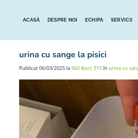
Sari
la
conținut
ACASĂ
DESPRE NOI
ECHIPA
SERVICII
urina cu sange la pisici
Publicat
06/03/2025
la
960 &ori; 915
în
urina cu sang