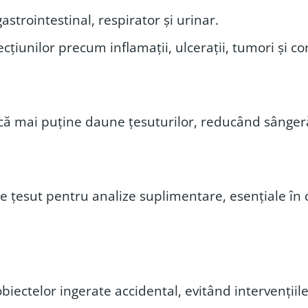
astrointestinal, respirator și urinar.
cțiunilor precum inflamații, ulcerații, tumori și cor
ă mai puține daune țesuturilor, reducând sângerări
e țesut pentru analize suplimentare, esențiale în d
ectelor ingerate accidental, evitând intervențiile