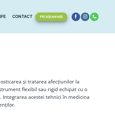
IFE
CONTACT
PROGRAMARE
ticarea și tratarea afecțiunilor la
rument flexibil sau rigid echipat cu o
. Integrarea acestei tehnici în medicina
enților.