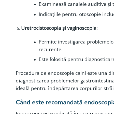
Examinează canalele auditive și t
Indicațiile pentru otoscopie incl
Uretrocistoscopia și vaginoscopia
:
Permite investigarea problemelor u
recurente.
Este folosită pentru diagnosticare
Procedura de endoscopie caini este una dintr
diagnosticarea problemelor gastrointestinal
ideală pentru îndepărtarea corpurilor străine
Când este recomandată endoscopi
Endoscopia este indicată în cazuri precum: