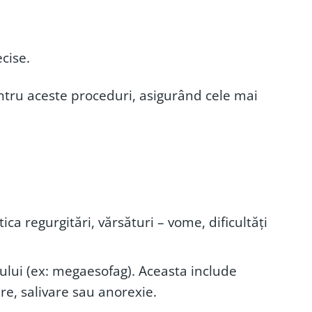
cise.
ru aceste proceduri, asigurând cele mai
a regurgitări, vărsături – vome, dificultăți
gului (ex: megaesofag). Aceasta include
ire, salivare sau anorexie.