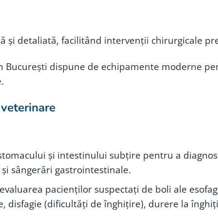
și detaliată, facilitând intervenții chirurgicale pre
in București dispune de echipamente moderne pent
.
 veterinare
omacului și intestinului subțire pentru a diagnostic
 și sângerări gastrointestinale.
evaluarea pacienților suspectați de boli ale esofa
disfagie (dificultăți de înghițire), durere la înghiț