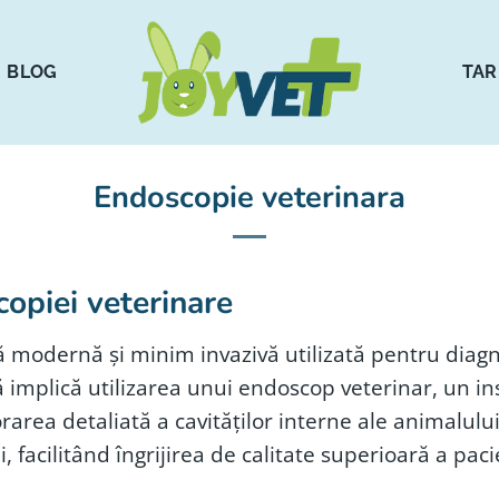
BLOG
TAR
Endoscopie veterinara
scopiei veterinare
modernă și minim invazivă utilizată pentru diagnos
mplică utilizarea unui endoscop veterinar, un inst
area detaliată a cavităților interne ale animalului
 facilitând îngrijirea de calitate superioară a paci