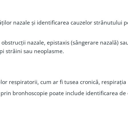
ților nazale și identificarea cauzelor strănutului p
d obstrucții nazale, epistaxis (sângerare nazală) s
pi străini sau neoplasme.
r respiratorii, cum ar fi tusea cronică, respirația 
prin bronhoscopie poate include identificarea de o