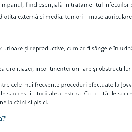
impanul, fiind esențială în tratamentul infecțiilor 
ud otita externă și media, tumori – mase auriculare
rinare și reproductive, cum ar fi sângele în urină, 
a urolitiazei, incontinenței urinare și obstrucțiilo
e cele mai frecvente proceduri efectuate la Joyvet, 
e sau respiratorii ale acestora. Cu o rată de succ
 la câini și pisici.
a?