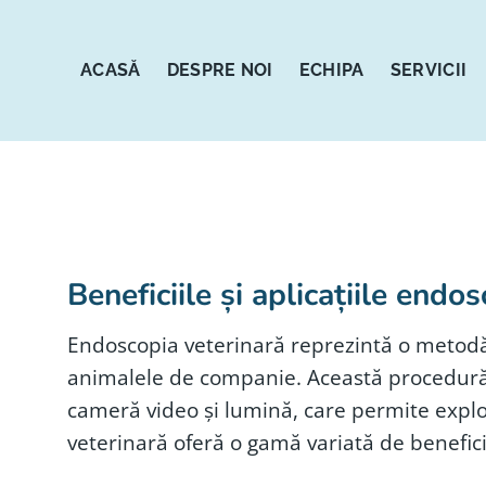
Sari
la
conținut
ACASĂ
DESPRE NOI
ECHIPA
SERVICII
Beneficiile și aplicațiile endo
Endoscopia veterinară reprezintă o metodă 
animalele de companie. Această procedură i
cameră video și lumină, care permite explor
veterinară oferă o gamă variată de beneficii,