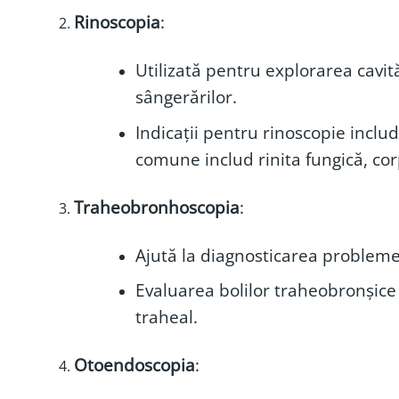
Rinoscopia
:
Utilizată pentru explorarea cavită
sângerărilor.
Indicații pentru rinoscopie inclu
comune includ rinita fungică, cor
Traheobronhoscopia
:
Ajută la diagnosticarea problemelo
Evaluarea bolilor traheobronșice 
traheal.
Otoendoscopia
: