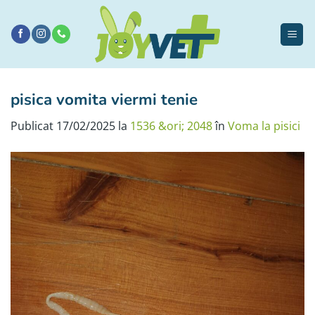
Sari
la
conținut
pisica vomita viermi tenie
Publicat
17/02/2025
la
1536 &ori; 2048
în
Voma la pisici