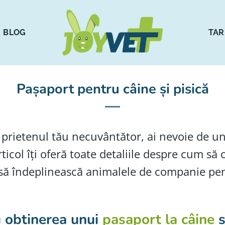
BLOG
TAR
Pașaport pentru câine și pisică
u prietenul tău necuvântător, ai nevoie de 
rticol îți oferă toate detaliile despre cum să
e să îndeplinească animalele de companie pent
 obținerea unui
pașaport la câine
s