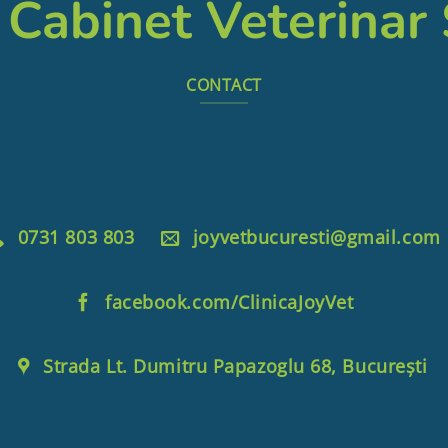
 Cabinet Veterinar
CONTACT
0731 803 803
joyvetbucuresti@gmail.com
facebook.com/ClinicaJoyVet
Strada Lt. Dumitru Papazoglu 68, București