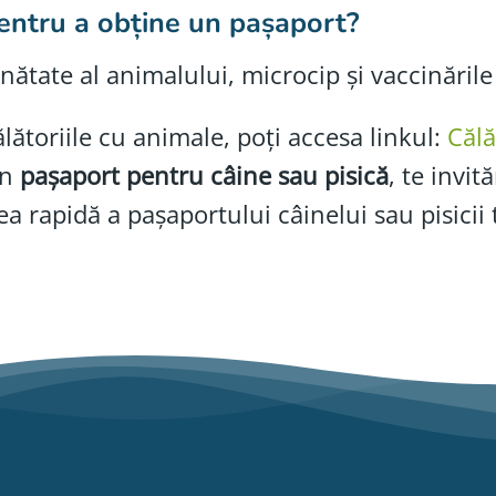
ntru a obține un pașaport?
nătate al animalului, microcip și vaccinările
ătoriile cu animale, poți accesa linkul:
Călă
un
pașaport pentru câine sau pisică
, te invi
a rapidă a pașaportului câinelui sau pisicii 