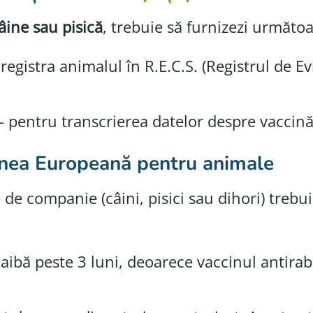
âine sau pisică
, trebuie să furnizezi următ
registra animalul în R.E.C.S. (Registrul de E
 pentru transcrierea datelor despre vaccinăr
iunea Europeană pentru animale
e de companie (câini, pisici sau dihori) treb
 aibă peste 3 luni, deoarece vaccinul antira