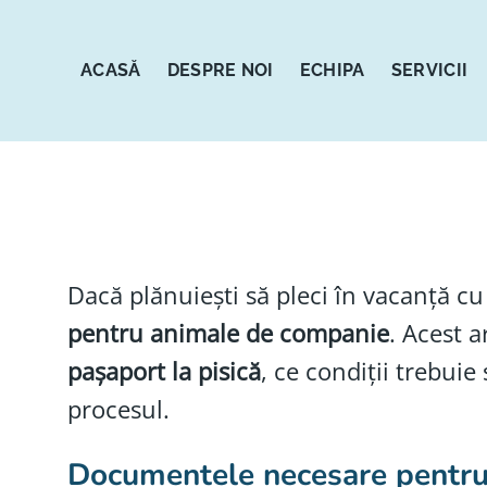
Sari
la
conținut
ACASĂ
DESPRE NOI
ECHIPA
SERVICII
Dacă plănuiești să pleci în vacanță c
pentru animale de companie
. Acest a
pașaport la pisică
, ce condiții trebui
procesul.
Documentele necesare pentru