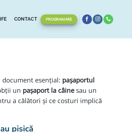
IFE
CONTACT
PROGRAMARE
un document esențial:
pașaportul
 obții un
pașaport la câine
sau un
ru a călători și ce costuri implică
au pisică