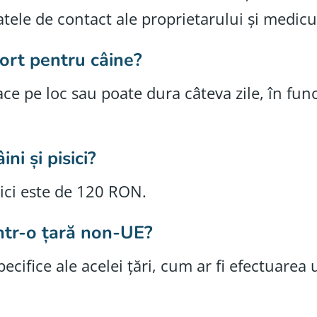
datele de contact ale proprietarului și medicu
ort pentru câine?
ce pe loc sau poate dura câteva zile, în fu
ni și pisici?
sici este de 120 RON.
într-o țară non-UE?
ecifice ale acelei țări, cum ar fi efectuarea 