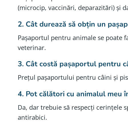
(microcip, vaccinări, deparazitări) și 
2.
Cât durează să obțin un pașap
Pașaportul pentru animale se poate fa
veterinar.
3.
Cât costă pașaportul pentru câi
Prețul pașaportului pentru câini și pi
4.
Pot călători cu animalul meu 
Da, dar trebuie să respecți cerințele sp
antirabici.