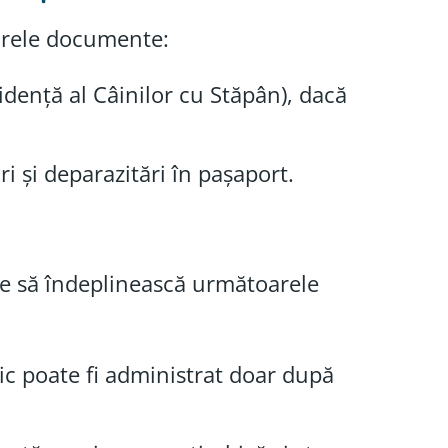
oarele documente:
vidență al Câinilor cu Stăpân), dacă
i și deparazitări în pașaport.
uie să îndeplinească următoarele
bic poate fi administrat doar după