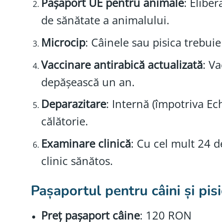
Pașaport UE pentru animale
: Elibe
de sănătate a animalului.
Microcip
: Câinele sau pisica trebuie
Vaccinare antirabică actualizată
: Va
depășească un an.
Deparazitare
: Internă (împotriva Ec
călătorie.
Examinare clinică
: Cu cel mult 24 d
clinic sănătos.
Pașaportul pentru câini și pisi
Preț pașaport câine
: 120 RON