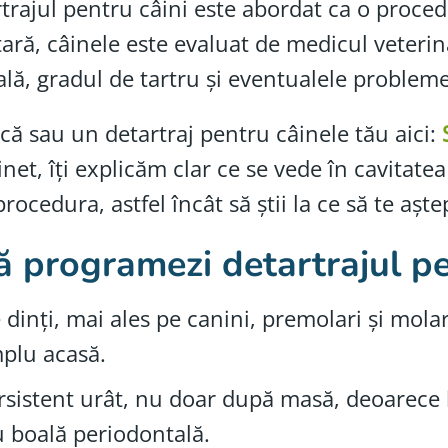
artrajul pentru câini este abordat ca o proc
tară, câinele este evaluat de medicul veteri
rală, gradul de tartru și eventualele problem
ă sau un detartraj pentru câinele tău aici:
inet, îți explicăm clar ce se vede în cavitate
cedura, astfel încât să știi la ce să te aștep
ă programezi detartrajul p
dinți, mai ales pe canini, premolari și mola
mplu acasă.
rsistent urât, nu doar după masă, deoarece 
u boală periodontală.