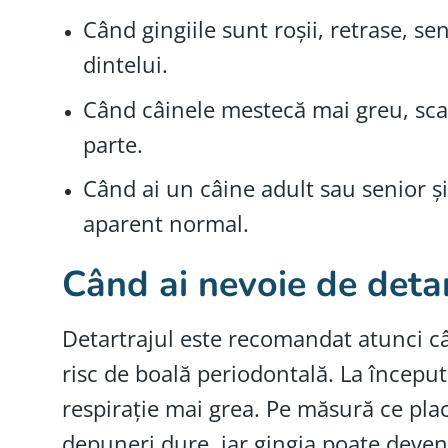
Când gingiile sunt roșii, retrase, 
dintelui.
Când câinele mestecă mai greu, sca
parte.
Când ai un câine adult sau senior 
aparent normal.
Când ai nevoie de detar
Detartrajul este recomandat atunci cân
risc de boală periodontală. La început
respirație mai grea. Pe măsură ce plac
depuneri dure, iar gingia poate deveni 