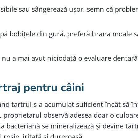
sensibile sau sângerează ușor, semn că probl
pă bobițele din gură, preferă hrana moale s
și nu a mai avut niciodată o evaluare denta
traj pentru câini
d tartrul s-a acumulat suficient încât să în
, proprietarul observă adesea doar o culoare
a bacteriană se mineralizează și devine tart
roșie, iritată și dureroasă.