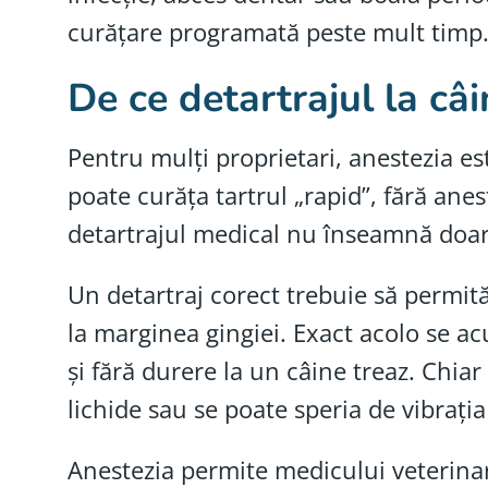
curățare programată peste mult timp
De ce detartrajul la câi
Pentru mulți proprietari, anestezia est
poate curăța tartrul „rapid”, fără ane
detartrajul medical nu înseamnă doar 
Un detartraj corect trebuie să permită
la marginea gingiei. Exact acolo se acu
și fără durere la un câine treaz. Chia
lichide sau se poate speria de vibrați
Anestezia permite medicului veterinar 