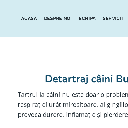
Sari
la
conținut
ACASĂ
DESPRE NOI
ECHIPA
SERVICII
Detartraj câini Bu
Tartrul la câini nu este doar o proble
respirației urât mirositoare, al gingiil
provoca durere, inflamație și pierdere