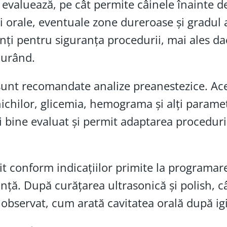
valuează, pe cât permite câinele înainte de 
ii orale, eventuale zone dureroase și gradul 
nți pentru siguranța procedurii, mai ales da
curând.
 sunt recomandate analize preanestezice. Ac
inichilor, glicemia, hemograma și alți paramet
ai bine evaluat și permit adaptarea proceduri
tit conform indicațiilor primite la programare
anță. După curățarea ultrasonică și polish, câ
a observat, cum arată cavitatea orală după ig