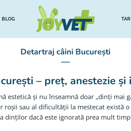
BLOG
TAR
Detartraj câini București
curești – preț, anestezie și
mă estetică și nu înseamnă doar „dinți mai ga
or roșii sau al dificultății la mestecat exist
a dinților dacă este ignorată prea mult timp