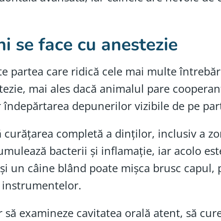
.
ni se face cu anestezie
e partea care ridică cele mai multe întrebări. 
stezie, mai ales dacă animalul pare cooperan
îndepărtarea depunerilor vizibile de pe part
 curățarea completă a dinților, inclusiv a zon
mulează bacterii și inflamație, iar acolo est
r și un câine blând poate mișca brusc capul, 
a instrumentelor.
să examineze cavitatea orală atent, să curețe