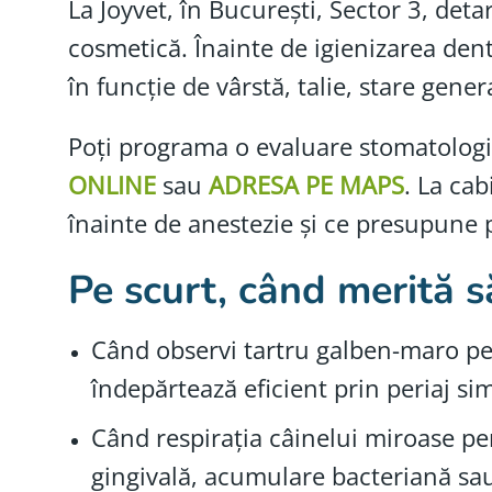
La Joyvet, în București, Sector 3, det
cosmetică. Înainte de igienizarea den
în funcție de vârstă, talie, stare gene
Poți programa o evaluare stomatologic
ONLINE
sau
ADRESA PE MAPS
. La cab
înainte de anestezie și ce presupune pro
Pe scurt, când merită s
Când observi tartru galben-maro pe 
îndepărtează eficient prin periaj si
Când respirația câinelui miroase pe
gingivală, acumulare bacteriană sa