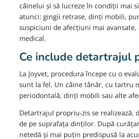
câinelui și să lucreze în condiții mai 
atunci: gingii retrase, dinți mobili, 
suspiciuni de afecțiuni mai avansate, 
medical.
Ce include detartrajul 
La Joyvet, procedura începe cu o evalu
sunt la fel. Un câine tânăr, cu tartru
periodontală, dinți mobili sau alte afe
Detartrajul propriu-zis se realizează,
de pe suprafața dinților. După curăța
netedă și mai puțin predispusă la acum