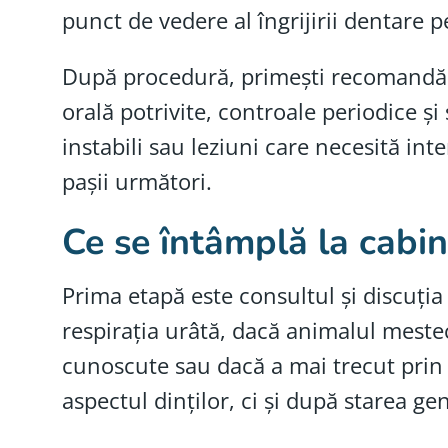
punct de vedere al îngrijirii dentare 
După procedură, primești recomandări 
orală potrivite, controale periodice ș
instabili sau leziuni care necesită inte
pașii următori.
Ce se întâmplă la cabin
Prima etapă este consultul și discuția
respirația urâtă, dacă animalul meste
cunoscute sau dacă a mai trecut prin 
aspectul dinților, ci și după starea ge