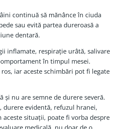
âini continuă să mănânce în ciuda
epede sau evită partea dureroasă a
țiune dentară.
i inflamate, respirație urâtă, salivare
e comportament în timpul mesei.
 ros, iar aceste schimbări pot fi legate
pă și nu are semne de durere severă.
i, durere evidentă, refuzul hranei,
 aceste situații, poate fi vorba despre
 evaluare medicală, nu doar de o