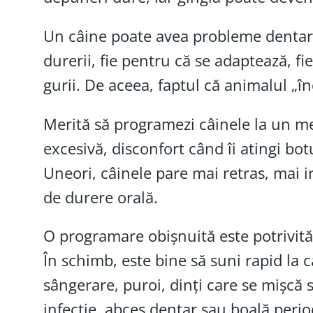
Un câine poate avea probleme dentare
durerii, fie pentru că se adaptează, f
gurii. De aceea, faptul că animalul „
Merită să programezi câinele la un medi
excesivă, disconfort când îi atingi b
Uneori, câinele pare mai retras, mai ir
de durere orală.
O programare obișnuită este potrivită
În schimb, este bine să suni rapid la c
sângerare, puroi, dinți care se mișcă 
infecție, abces dentar sau boală peri