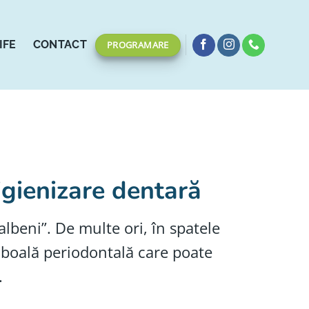
IFE
CONTACT
PROGRAMARE
 igienizare dentară
lbeni”. De multe ori, în spatele
ă o boală periodontală care poate
.