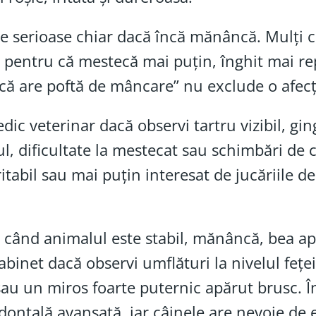
 serioase chiar dacă încă mănâncă. Mulți c
ie pentru că mestecă mai puțin, înghit mai r
încă are poftă de mâncare” nu exclude o afec
c veterinar dacă observi tartru vizibil, gingi
otul, dificultate la mestecat sau schimbări d
itabil sau mai puțin interesat de jucăriile de
 când animalul este stabil, mănâncă, bea a
abinet dacă observi umflături la nivelul fețe
sau un miros foarte puternic apărut brusc. În
odontală avansată, iar câinele are nevoie de