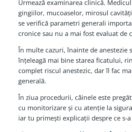
Urmează examinarea clinică. Medicul e
gingiilor, mucoaselor, mirosul cavităț
se verifică parametri generali importa
cronice sau nu a mai fost evaluat de 
În multe cazuri, înainte de anestezie
înțeleagă mai bine starea ficatului, r
complet riscul anestezic, dar îl fac m
generală.
În ziua procedurii, câinele este pregă
cu monitorizare și cu atenție la sigur
iar tu primești explicații despre ce s-