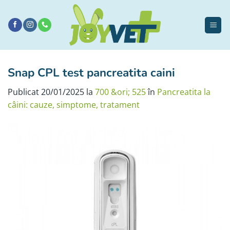
Sari
la
conținut
Snap CPL test pancreatita caini
Publicat
20/01/2025
la
700 &ori; 525
în
Pancreatita la
câini: cauze, simptome, tratament